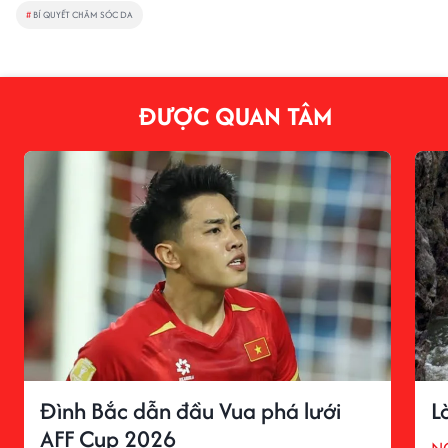
#
BÍ QUYẾT CHĂM SÓC DA
ĐƯỢC QUAN TÂM
Đình Bắc dẫn đầu Vua phá lưới
L
AFF Cup 2026
N