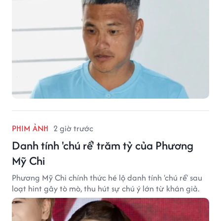
PHIM ẢNH
2 giờ trước
Danh tính 'chú rể' trăm tỷ của Phương
Mỹ Chi
Phương Mỹ Chi chính thức hé lộ danh tính 'chú rể' sau
loạt hint gây tò mò, thu hút sự chú ý lớn từ khán giả.