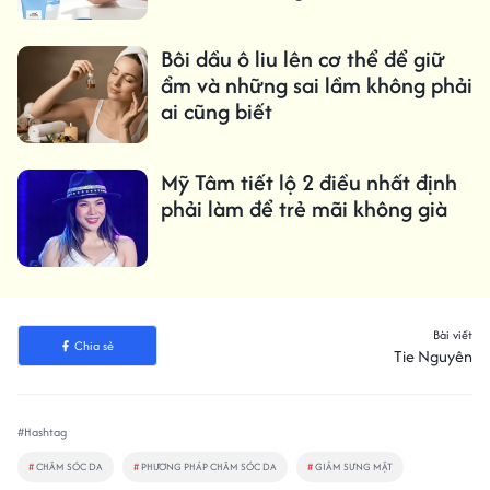
Bôi dầu ô liu lên cơ thể để giữ
ẩm và những sai lầm không phải
ai cũng biết
Mỹ Tâm tiết lộ 2 điều nhất định
phải làm để trẻ mãi không già
Bài viết
Chia sẻ
Tie Nguyên
#Hashtag
#
CHĂM SÓC DA
#
PHƯƠNG PHÁP CHĂM SÓC DA
#
GIẢM SƯNG MẶT