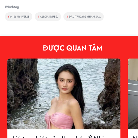
#Hashtag
#
MISS UNIVERSE
#
ALICIA FAUBEL
#
ĐẤU TRƯỜNG NHAN SẮC
ĐƯỢC QUAN TÂM