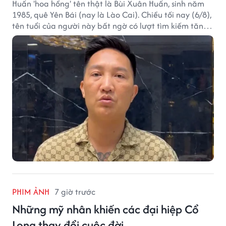
Huấn 'hoa hồng' tên thật là Bùi Xuân Huấn, sinh năm
1985, quê Yên Bái (nay là Lào Cai). Chiều tối nay (6/8),
tên tuổi của người này bất ngờ có lượt tìm kiếm tăng
vọt.
PHIM ẢNH
7 giờ trước
Những mỹ nhân khiến các đại hiệp Cổ
Long thay đổi cuộc đời