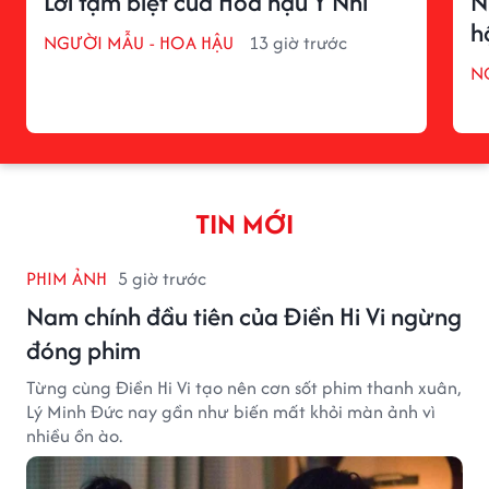
Lời tạm biệt của Hoa hậu Ý Nhi
N
h
NGƯỜI MẪU - HOA HẬU
13 giờ trước
N
TIN MỚI
PHIM ẢNH
5 giờ trước
Nam chính đầu tiên của Điền Hi Vi ngừng
đóng phim
Từng cùng Điền Hi Vi tạo nên cơn sốt phim thanh xuân,
Lý Minh Đức nay gần như biến mất khỏi màn ảnh vì
nhiều ồn ào.