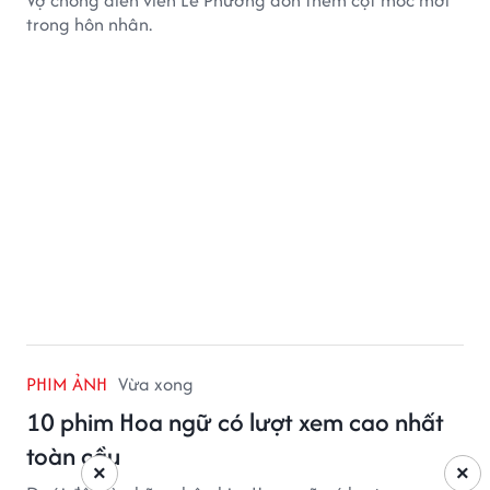
Vợ chồng diễn viên Lê Phương đón thêm cột mốc mới
trong hôn nhân.
PHIM ẢNH
Vừa xong
10 phim Hoa ngữ có lượt xem cao nhất
toàn cầu
×
×