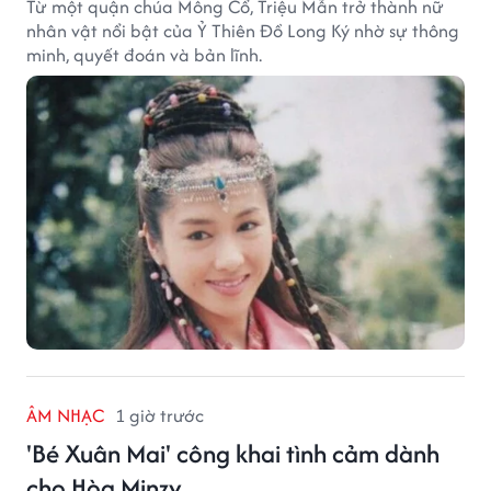
Từ một quận chúa Mông Cổ, Triệu Mẫn trở thành nữ
nhân vật nổi bật của Ỷ Thiên Đồ Long Ký nhờ sự thông
minh, quyết đoán và bản lĩnh.
ÂM NHẠC
1 giờ trước
'Bé Xuân Mai' công khai tình cảm dành
cho Hòa Minzy