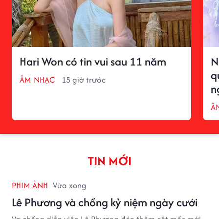
Hari Won có tin vui sau 11 năm
N
q
ÂM NHẠC
15 giờ trước
n
ĂN
TIN MỚI
PHIM ẢNH
Vừa xong
Lê Phương và chồng kỷ niệm ngày cưới