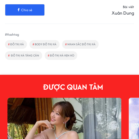
Bài viết
Chia sẻ
Xuân Dung
#Hashtag
#
ĐỖ THỊ HÀ
#
BODY ĐỖ THỊ HÀ
#
NHAN SẮC ĐỖ THỊ HÀ
#
ĐỖ THỊ HÀ TĂNG CÂN
#
ĐỖ THỊ HÀ HẸN HÒ
ĐƯỢC QUAN TÂM