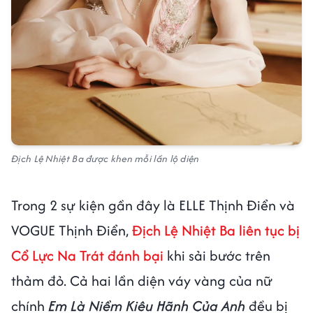
Địch Lệ Nhiệt Ba được khen mỗi lần lộ diện
Trong 2 sự kiện gần đây là ELLE Thịnh Điển và
VOGUE Thịnh Điển,
Địch Lệ Nhiệt Ba liên tục bị
Cổ Lực Na Trát đánh bại
khi sải bước trên
thảm đỏ. Cả hai lần diện váy vàng của nữ
chính
Em Là Niềm Kiêu Hãnh Của Anh
đều bị