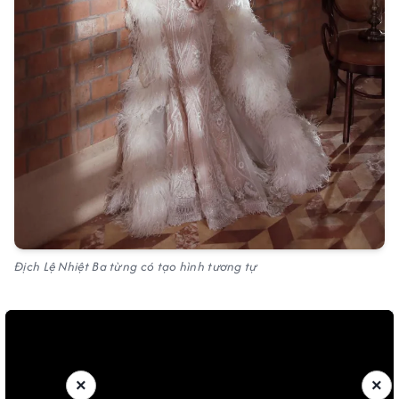
Địch Lệ Nhiệt Ba từng có tạo hình tương tự
×
×