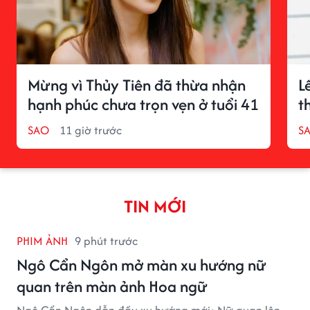
Mừng vì Thủy Tiên đã thừa nhận
L
hạnh phúc chưa trọn vẹn ở tuổi 41
t
SAO
11 giờ trước
S
TIN MỚI
PHIM ẢNH
9 phút trước
Ngô Cẩn Ngôn mở màn xu hướng nữ
quan trên màn ảnh Hoa ngữ
Ngô Cẩn Ngôn dẫn đầu xu hướng mới: Nữ quan lên