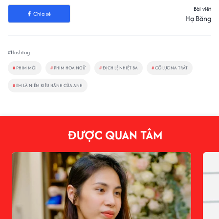
Bài viết
Chia sẻ
Hạ Băng
#Hashtag
#
PHIM MỚI
#
PHIM HOA NGỮ
#
ĐỊCH LỆ NHIỆT BA
#
CỔ LỰC NA TRÁT
#
EM LÀ NIỀM KIÊU HÃNH CỦA ANH
ĐƯỢC QUAN TÂM