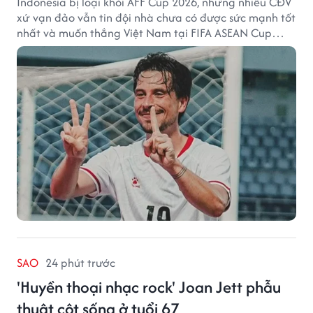
Indonesia bị loại khỏi AFF Cup 2026, nhưng nhiều CĐV
xứ vạn đảo vẫn tin đội nhà chưa có được sức mạnh tốt
nhất và muốn thắng Việt Nam tại FIFA ASEAN Cup
2026.
SAO
24 phút trước
'Huyền thoại nhạc rock' Joan Jett phẫu
thuật cột sống ở tuổi 67