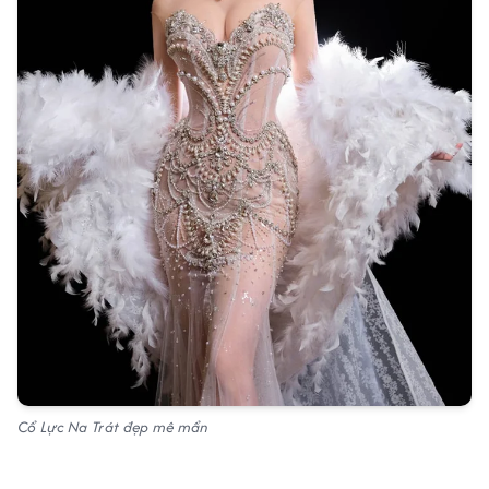
Cổ Lực Na Trát đẹp mê mẩn