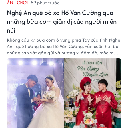
ĂN - CHƠI
59 phút trước
Nghệ An quê bà xã Hồ Văn Cường qua
những bữa cơm giản dị của người miền
núi
Không cầu kỳ, bữa cơm ở vùng phía Tây của tỉnh Nghệ
An - quê hương bà xã Hồ Văn Cường, vẫn cuốn hút bởi
những sản vật gần gũi và hương vị đậm đà, mộc mạc
của núi rừng.