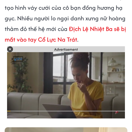
tạo hình váy cưới của cô bạn đồng hương hạ
gục. Nhiều người lo ngại danh xưng nữ hoàng
thảm đỏ thế hệ mới của
Địch Lệ Nhiệt Ba sẽ bị
mất vào tay Cổ Lực Na Trát
.
Advertisement