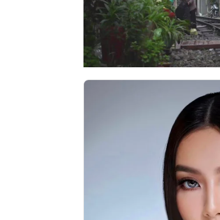
00:00
/
01:05
TRUVID NEW STU