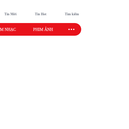
Tin Mới
Tin Hot
Tìm kiếm
M NHẠC
PHIM ẢNH
SAO SPORT