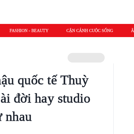
FASHION - BEAUTY
CẬN CẢNH CUỘC SỐNG
Â
ậu quốc tế Thuỳ
ài đời hay studio
ư nhau