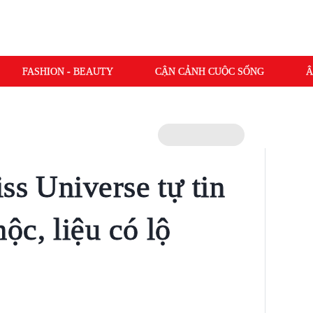
FASHION - BEAUTY
CẬN CẢNH CUỘC SỐNG
Â
ss Universe tự tin
ộc, liệu có lộ