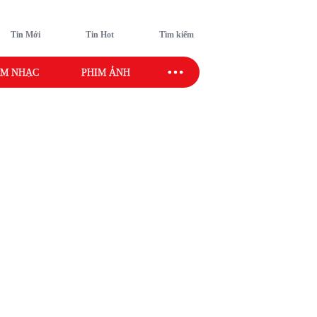
Tin Mới
Tin Hot
Tìm kiếm
M NHẠC
PHIM ẢNH
SAO SPORT