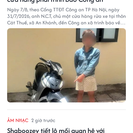
Ngày 7/8, theo Cổng TTĐT Công an TP Hà Nội, ngày
31/7/2026, anh N.C.T, chủ một cửa hàng rửa xe tại thôn
Cát Thuế, xã An Khánh, đến Công an xã trình báo về
việc bị mất trộm chiếc xe máy Honda Wave. Trong cốp
xe còn có nhiều giấy tờ cá nhân và khoảng 1,2 triệu
đồng tiền mặt.
ÂM NHẠC
2 giờ trước
Shaboozey tiết lộ mối quan hệ với