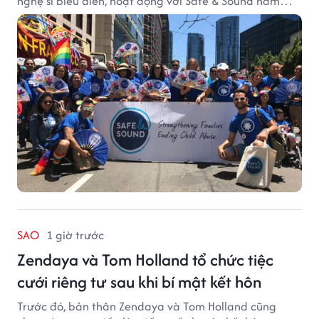
nghệ sĩ biểu diễn, hoạt động với Safe & Sound năm
2019 mang một bối cảnh khác biệt. Safe & Sound là tổ
chức phi lợi nhuận tại San Francisco hoạt động trong
lĩnh vực phòng ngừa bạo hành trẻ em, hỗ trợ gia đình
và xây dựng môi trường an toàn cho trẻ em.
SAO
1 giờ trước
Zendaya và Tom Holland tổ chức tiệc
cưới riêng tư sau khi bí mật kết hôn
Trước đó, bản thân Zendaya và Tom Holland cũng