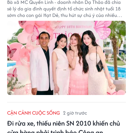
Bà xã MC Quyền Linh - doanh nhân Dạ Thảo đã chia
sẻ lý do gia đình quyết định tổ chức sinh nhật tuổi 18
sớm cho con gái Hạt Dẻ, thu hút sự chú ý của nhiều
người hâm mộ.
CẬN CẢNH CUỘC SỐNG
2 giờ trước
Đi rửa xe, thiếu niên SN 2010 khiến chủ
cửa hàng phải trình báo Công an