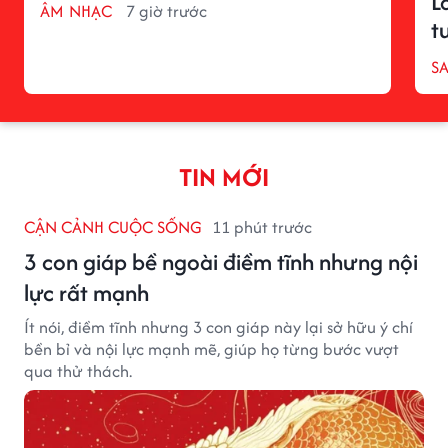
L
ÂM NHẠC
7 giờ trước
t
S
TIN MỚI
CẬN CẢNH CUỘC SỐNG
11 phút trước
3 con giáp bề ngoài điềm tĩnh nhưng nội
lực rất mạnh
Ít nói, điềm tĩnh nhưng 3 con giáp này lại sở hữu ý chí
bền bỉ và nội lực mạnh mẽ, giúp họ từng bước vượt
qua thử thách.