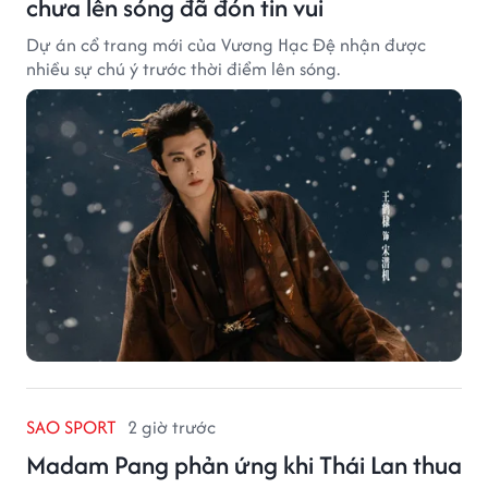
chưa lên sóng đã đón tin vui
Dự án cổ trang mới của Vương Hạc Đệ nhận được
nhiều sự chú ý trước thời điểm lên sóng.
SAO SPORT
2 giờ trước
Madam Pang phản ứng khi Thái Lan thua