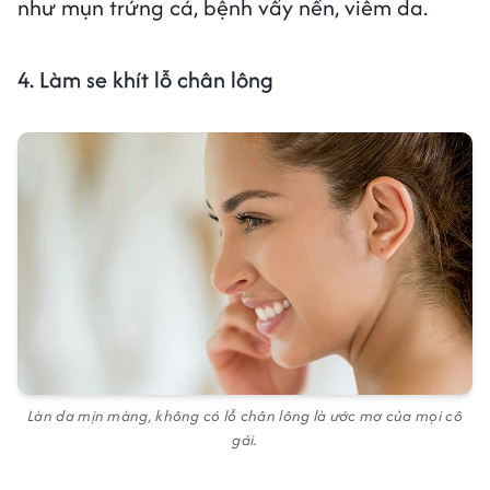
như mụn trứng cá, bệnh vẩy nến, viêm da.
4. Làm se khít lỗ chân lông
Làn da mịn màng, không có lỗ chân lông là ước mơ của mọi cô
gái.