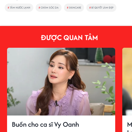
#
TẮM NƯỚC LẠNH
#
CHĂM SÓC DA
#
SKINCARE
#
BÍ QUYẾT LÀM ĐẸP
ĐƯỢC QUAN TÂM
Buồn cho ca sĩ Vy Oanh
M