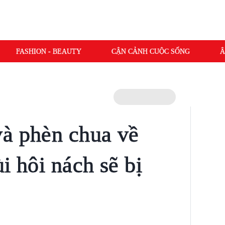
FASHION - BEAUTY
CẬN CẢNH CUỘC SỐNG
Â
à phèn chua về
i hôi nách sẽ bị