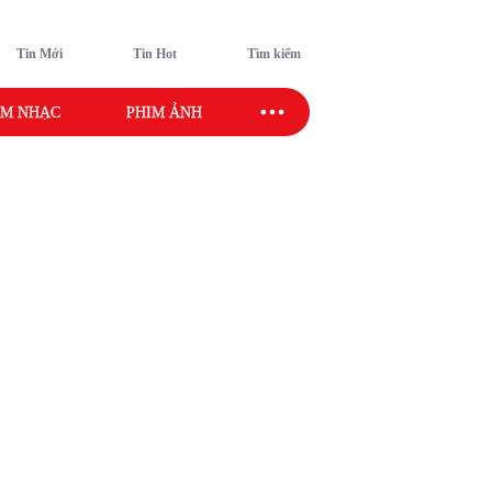
Tin Mới
Tin Hot
Tìm kiếm
M NHẠC
PHIM ẢNH
SAO SPORT