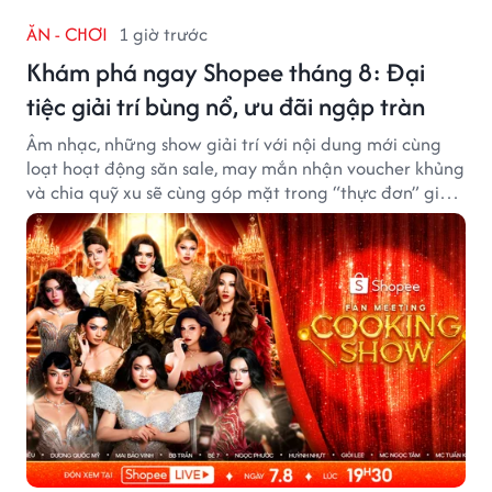
ĂN - CHƠI
1 giờ trước
Khám phá ngay Shopee tháng 8: Đại
tiệc giải trí bùng nổ, ưu đãi ngập tràn
Âm nhạc, những show giải trí với nội dung mới cùng
loạt hoạt động săn sale, may mắn nhận voucher khủng
và chia quỹ xu sẽ cùng góp mặt trong “thực đơn” giải
trí cuối tuần trên Shopee, diễn ra liên tiếp vào ngày
7/8 và 8/8.