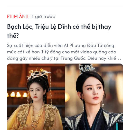
PHIM ẢNH
1 giờ trước
Bạch Lộc, Triệu Lệ Dĩnh có thể bị thay
thế?
Sự xuất hiện của diễn viên AI Phương Đào Tử cùng
mức cát xê hơn 1 tỷ đồng cho một video quảng cáo
đang gây nhiều chú ý tại Trung Quốc. Điều này khiến
không ít người đặt câu hỏi liệu những ngôi sao hàng
đầu như Bạch Lộc, Triệu Lệ Dĩnh có thể bị thay thế
trong tương lai.