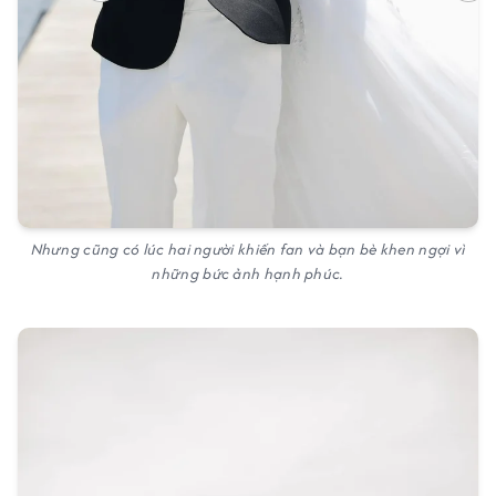
Nhưng cũng có lúc hai người khiến fan và bạn bè khen ngợi vì
những bức ảnh hạnh phúc.