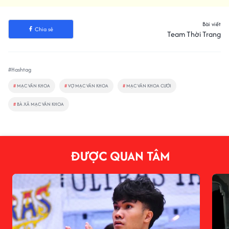
Bài viết
Chia sẻ
Team Thời Trang
#Hashtag
#
MẠC VĂN KHOA
#
VỢ MẠC VĂN KHOA
#
MẠC VĂN KHOA CƯỚI
#
BÀ XÃ MẠC VĂN KHOA
ĐƯỢC QUAN TÂM