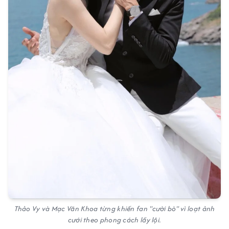
Thảo Vy và Mạc Văn Khoa từng khiến fan "cười bò" vì loạt ảnh
cưới theo phong cách lầy lội.