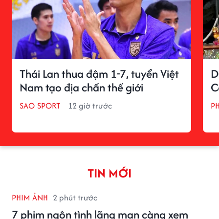
Thái Lan thua đậm 1-7, tuyển Việt
D
Nam tạo địa chấn thế giới
C
SAO SPORT
12 giờ trước
P
TIN MỚI
PHIM ẢNH
2 phút trước
7 phim ngôn tình lãng mạn càng xem