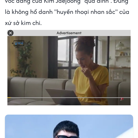
vóc dáng của Kim Jaejoong "quá đỉnh". Đúng
là không hổ danh "huyền thoại nhan sắc" của
xứ sở kim chi.
Advertisement