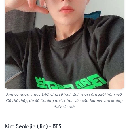
Anh cả nhóm nhạc EXO chia sẽ hình ảnh mới với người hâm mộ.
Có thể thấy, dù đã "xuống tóc", nhan sắc của Xiumin vẫn không
thể bị lu mờ.
Kim Seok-jin (Jin) - BTS