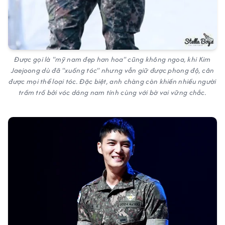
Được gọi là "mỹ nam đẹp hơn hoa" cũng không ngoa, khi Kim
Jaejoong dù đã "xuống tóc" nhưng vẫn giữ được phong độ, cân
được mọi thể loại tóc. Đặc biệt, anh chàng còn khiến nhiều người
trầm trồ bởi vóc dáng nam tính cùng với bờ vai vững chắc.