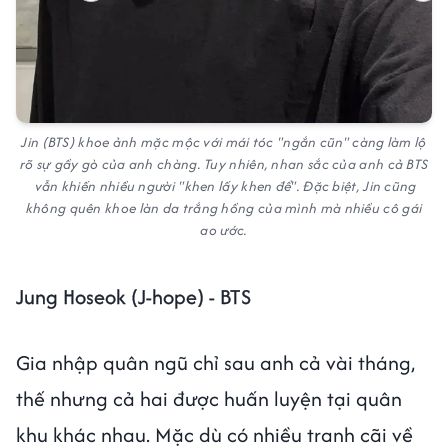
Jin (BTS) khoe ảnh mặc mộc với mái tóc "ngắn cũn" càng làm lộ
rõ sự gầy gò của anh chàng. Tuy nhiên, nhan sắc của anh cả BTS
vẫn khiến nhiều người "khen lấy khen để". Đặc biệt, Jin cũng
không quên khoe làn da trắng hồng của mình mà nhiều cô gái
ao ước.
Jung Hoseok (J-hope) - BTS
Gia nhập quân ngũ chỉ sau anh cả vài tháng,
thế nhưng cả hai được huấn luyện tại quân
khu khác nhau. Mặc dù có nhiều tranh cãi về