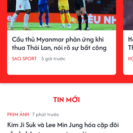
Cầu thủ Myanmar phản ứng khi
H
thua Thái Lan, nói rõ sự bất công
T
SAO SPORT
5 giờ trước
H
TIN MỚI
PHIM ẢNH
7 phút trước
Kim Ji Suk và Lee Min Jung hóa cặp đôi