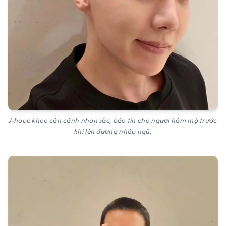
J-hope khoe cận cảnh nhan sắc, báo tin cho người hâm mộ trước
khi lên đường nhập ngũ.