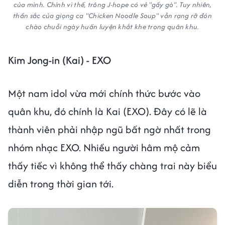
của mình. Chính vì thế, trông J-hope có vẻ "gầy gò". Tuy nhiên,
thần sắc của giọng ca "Chicken Noodle Soup" vẫn rạng rỡ đón
chào chuỗi ngày huấn luyện khắt khe trong quân khu.
Kim Jong-in (Kai) - EXO
Một nam idol vừa mới chính thức bước vào
quân khu, đó chính là Kai (EXO). Đây có lẽ là
thành viên phải nhập ngũ bất ngờ nhất trong
nhóm nhạc EXO. Nhiều người hâm mộ cảm
thấy tiếc vì không thể thấy chàng trai này biểu
diễn trong thời gian tới.