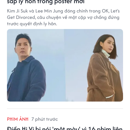
sắp ly hôn trong poster mới
Kim Ji Suk và Lee Min Jung đóng chính trong OK, Let's
Get Divorced, câu chuyện về một cặp vợ chồng đứng
trước quyết định ly hôn.
PHIM ẢNH
7 phút trước
Điền Hi Vi bị nói 'một màu' vì 16 phim liên