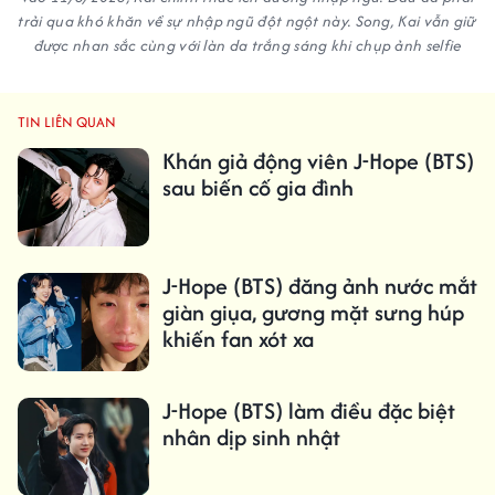
trải qua khó khăn về sự nhập ngũ đột ngột này. Song, Kai vẫn giữ
được nhan sắc cùng với làn da trắng sáng khi chụp ảnh selfie
TIN LIÊN QUAN
Khán giả động viên J-Hope (BTS)
sau biến cố gia đình
J-Hope (BTS) đăng ảnh nước mắt
giàn giụa, gương mặt sưng húp
khiến fan xót xa
J-Hope (BTS) làm điều đặc biệt
nhân dịp sinh nhật