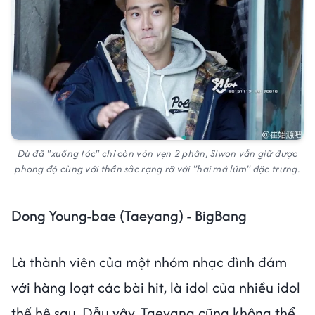
Dù đã "xuống tóc" chỉ còn vỏn vẹn 2 phân, Siwon vẫn giữ được
phong độ cùng với thần sắc rạng rỡ với "hai má lúm" đặc trưng.
Dong Young-bae (Taeyang) - BigBang
Là thành viên của một nhóm nhạc đình đám
với hàng loạt các bài hit, là idol của nhiều idol
thế hệ sau. Dẫu vậy, Taeyang cũng không thể