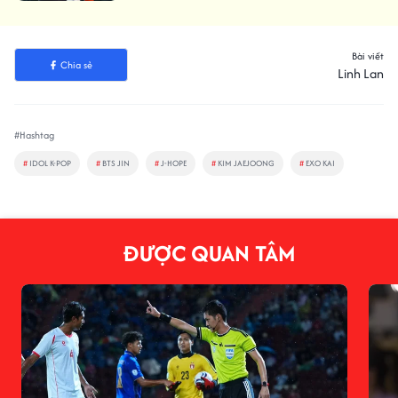
Bài viết
Chia sẻ
Linh Lan
#Hashtag
#
IDOL K-POP
#
BTS JIN
#
J-HOPE
#
KIM JAEJOONG
#
EXO KAI
ĐƯỢC QUAN TÂM