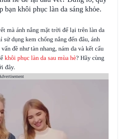
p bạn khôi phục làn da sáng khỏe.
 mà ánh nắng mặt trời để lại trên làn da
hỉ sử dụng kem chống nắng đến đâu, ánh
c vấn đề như tàn nhang, nám da và kết cấu
để
khôi phục làn da sau mùa hè
? Hãy cùng
i đây.
Advertisement