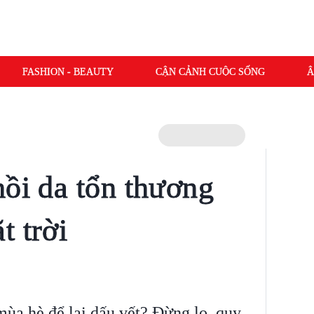
FASHION - BEAUTY
CẬN CẢNH CUỘC SỐNG
Â
hồi da tổn thương
t trời
ùa hè để lại dấu vết? Đừng lo, quy