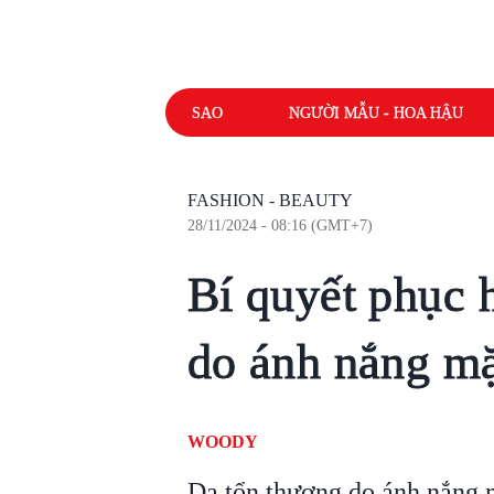
SAO
NGƯỜI MẪU - HOA HẬU
FASHION - BEAUTY
28/11/2024 - 08:16 (GMT+7)
Bí quyết phục 
do ánh nắng mặ
WOODY
Da tổn thương do ánh nắng m