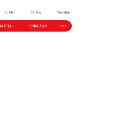
Tin Mới
Tin Hot
Tìm kiếm
M NHẠC
PHIM ẢNH
SAO SPORT