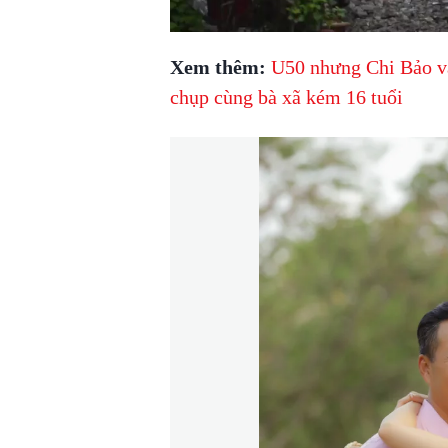
Xem thêm:
U50 nhưng Chi Bảo vẫ
chụp cùng bà xã kém 16 tuổi