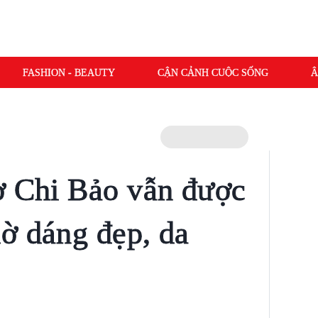
FASHION - BEAUTY
CẬN CẢNH CUỘC SỐNG
Â
ợ Chi Bảo vẫn được
ờ dáng đẹp, da