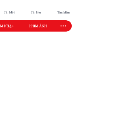
Tin Mới
Tin Hot
Tìm kiếm
M NHẠC
PHIM ẢNH
SAO SPORT