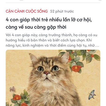
CẬN CẢNH CUỘC SỐNG
52 phút trước
4 con giáp thời trẻ nhiều lần lỡ cơ hội,
càng về sau càng gặp thời
Với 4 con giáp này, càng trưởng thành, họ càng có xu
hướng hiểu rõ bản thân và biết cách lựa chọn. Khi
năng lực, kinh nghiệm và thời điểm cùng hội tụ, những
cơ hội từng tưởng đã vuột mất có thể được thay thế
bằng những cơ hội phù hợp hơn.