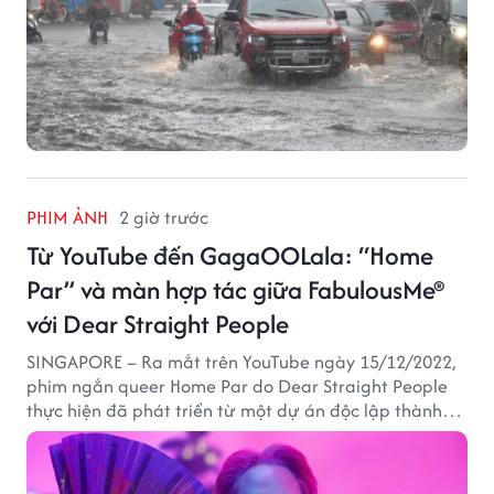
PHIM ẢNH
2 giờ trước
Từ YouTube đến GagaOOLala: “Home
Par” và màn hợp tác giữa FabulousMe®
với Dear Straight People
SINGAPORE – Ra mắt trên YouTube ngày 15/12/2022,
phim ngắn queer Home Par do Dear Straight People
thực hiện đã phát triển từ một dự án độc lập thành
tác phẩm tiếp cận khán giả quốc tế thông qua nền
tảng LGBTQ+ GagaOOLala. FabulousMe tham gia với
vai trò nhà tài trợ chính thức, trong khi nhà sáng lập