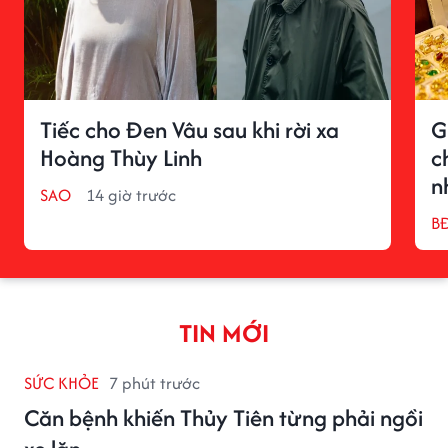
Tiếc cho Đen Vâu sau khi rời xa
G
Hoàng Thùy Linh
c
n
SAO
14 giờ trước
BĐ
TIN MỚI
SỨC KHỎE
7 phút trước
Căn bệnh khiến Thủy Tiên từng phải ngồi