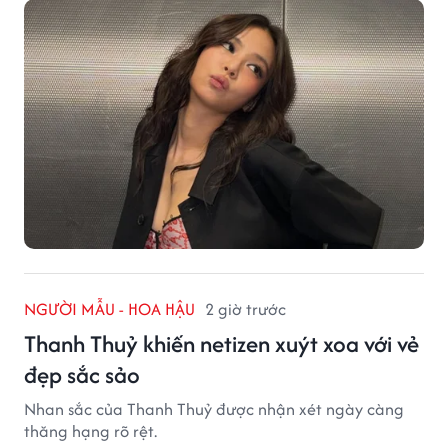
NGƯỜI MẪU - HOA HẬU
2 giờ trước
Thanh Thuỷ khiến netizen xuýt xoa với vẻ
đẹp sắc sảo
Nhan sắc của Thanh Thuỷ được nhận xét ngày càng
thăng hạng rõ rệt.