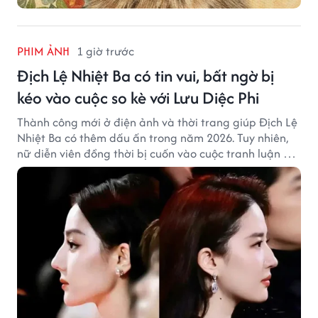
PHIM ẢNH
1 giờ trước
Địch Lệ Nhiệt Ba có tin vui, bất ngờ bị
kéo vào cuộc so kè với Lưu Diệc Phi
Thành công mới ở điện ảnh và thời trang giúp Địch Lệ
Nhiệt Ba có thêm dấu ấn trong năm 2026. Tuy nhiên,
nữ diễn viên đồng thời bị cuốn vào cuộc tranh luận với
Lưu Diệc Phi dù hai ngôi sao không có mâu thuẫn công
khai.