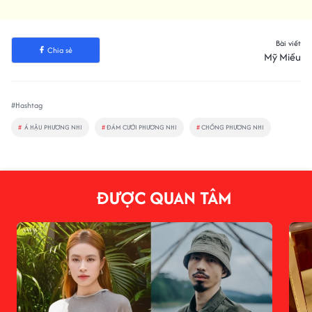
Bài viết
Chia sẻ
Mỹ Miều
#Hashtag
#
Á HẬU PHƯƠNG NHI
#
ĐÁM CƯỚI PHƯƠNG NHI
#
CHỒNG PHƯƠNG NHI
ĐƯỢC QUAN TÂM