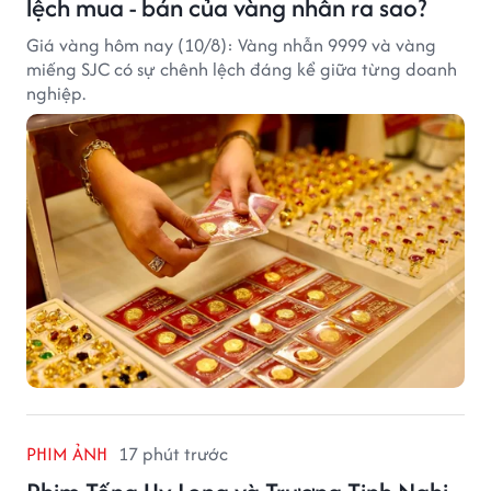
lệch mua - bán của vàng nhẫn ra sao?
Giá vàng hôm nay (10/8): Vàng nhẫn 9999 và vàng
miếng SJC có sự chênh lệch đáng kể giữa từng doanh
nghiệp.
PHIM ẢNH
17 phút trước