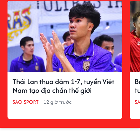
Thái Lan thua đậm 1-7, tuyển Việt
B
Nam tạo địa chấn thế giới
t
SAO SPORT
12 giờ trước
S