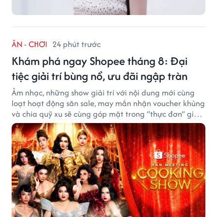
ĂN - CHƠI
24 phút trước
Khám phá ngay Shopee tháng 8: Đại
tiệc giải trí bùng nổ, ưu đãi ngập tràn
Âm nhạc, những show giải trí với nội dung mới cùng
loạt hoạt động săn sale, may mắn nhận voucher khủng
và chia quỹ xu sẽ cùng góp mặt trong “thực đơn” giải
trí cuối tuần trên Shopee, diễn ra liên tiếp vào ngày
7/8 và 8/8.