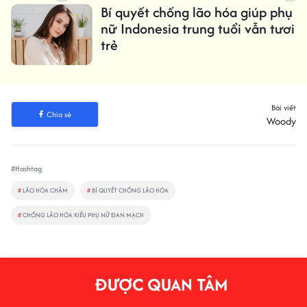
Bí quyết chống lão hóa giúp phụ
nữ Indonesia trung tuổi vẫn tươi
trẻ
Bài viết
Chia sẻ
Woody
#Hashtag
#
LÃO HÓA CHẬM
#
BÍ QUYẾT CHỐNG LÃO HÓA
#
CHỐNG LÃO HÓA KIỂU PHỤ NỮ ĐAN MẠCH
ĐƯỢC QUAN TÂM