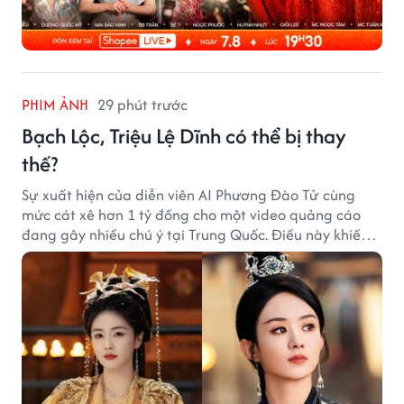
PHIM ẢNH
29 phút trước
Bạch Lộc, Triệu Lệ Dĩnh có thể bị thay
thế?
Sự xuất hiện của diễn viên AI Phương Đào Tử cùng
mức cát xê hơn 1 tỷ đồng cho một video quảng cáo
đang gây nhiều chú ý tại Trung Quốc. Điều này khiến
không ít người đặt câu hỏi liệu những ngôi sao hàng
đầu như Bạch Lộc, Triệu Lệ Dĩnh có thể bị thay thế
trong tương lai.