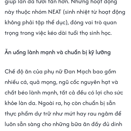
giúp làn da tươi tắn hơn. Những hoạt động
này thuộc nhóm NEAT (sinh nhiệt từ hoạt động
không phải tập thể dục), đóng vai trò quan
trọng trong việc kéo dài tuổi thọ sinh học.
Ăn uống lành mạnh và chuẩn bị kỹ lưỡng
Chế độ ăn của phụ nữ Đan Mạch bao gồm
nhiều cá, quả mọng, ngũ cốc nguyên hạt và
chất béo lành mạnh, tất cả đều có lợi cho sức
khỏe làn da. Ngoài ra, họ còn chuẩn bị sẵn
thực phẩm dự trữ như mứt hay rau ngâm để
luôn sẵn sàng cho những bữa ăn đầy đủ dinh