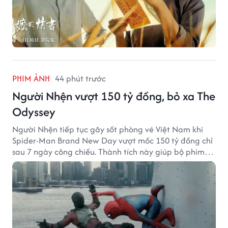
PHIM ẢNH
44 phút trước
Người Nhện vượt 150 tỷ đồng, bỏ xa The
Odyssey
Người Nhện tiếp tục gây sốt phòng vé Việt Nam khi
Spider-Man Brand New Day vượt mốc 150 tỷ đồng chỉ
sau 7 ngày công chiếu. Thành tích này giúp bộ phim
của Tom Holland tạo khoảng cách đáng kể với The
Odyssey trên đường đua doanh thu.