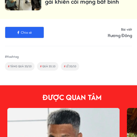
gái khiến cõi mạng bất bình
Bài viết
Chia sẻ
Hương Đông
#Hashtag
#
TẶNG QUÀ 20/10
#
QUÀ 20.10
#
LỄ 20/10
ĐƯỢC QUAN TÂM