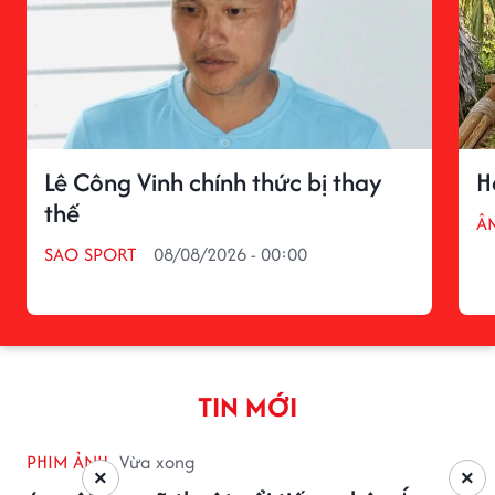
Lê Công Vinh chính thức bị thay
H
thế
Â
SAO SPORT
08/08/2026 - 00:00
TIN MỚI
PHIM ẢNH
Vừa xong
×
×