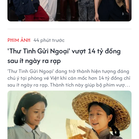
PHIM ẢNH
44 phút trước
'Thư Tình Gửi Ngoại' vượt 14 tỷ đồng
sau ít ngày ra rạp
'Thư Tình Gửi Ngoại' đang trở thành hiện tượng đáng
chú ý tại phòng vé Việt khi cán mốc hơn 14 tỷ đồng chỉ
sau ít ngày ra rạp. Thành tích này giúp bộ phim vượt
kỳ vọng ban đầu và duy trì sức hút giữa cuộc cạnh
tranh của nhiều tác phẩm lớn.