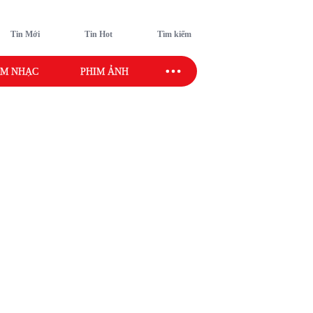
Tin Mới
Tin Hot
Tìm kiếm
M NHẠC
PHIM ẢNH
SAO SPORT