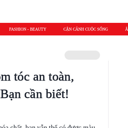
FASHION - BEAUTY
CẬN CẢNH CUỘC SỐNG
Â
m tóc an toàn,
 Bạn cần biết!
óa chất, bạn vẫn thể có được màu