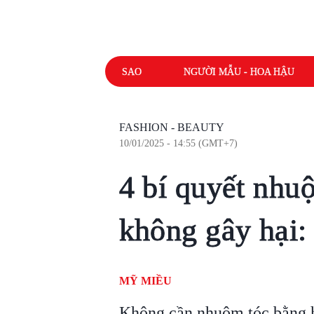
SAO
NGƯỜI MẪU - HOA HẬU
FASHION - BEAUTY
10/01/2025 - 14:55 (GMT+7)
4 bí quyết nhuộ
không gây hại:
MỸ MIỀU
Không cần nhuộm tóc bằng h