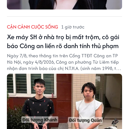
CẬN CẢNH CUỘC SỐNG
1 giờ trước
Xe máy SH ở nhà trọ bị mất trộm, cô gái
báo Công an liền rõ danh tính thủ phạm
Ngày 7/8, theo thông tin trên Cổng TTĐT Công an TP
Hà Nội, ngày 4/8/2026, Công an phường Từ Liêm tiếp
nhận đơn trình báo của chị N.T.H.A. (sinh năm 1998, trú
tại phường Từ Liêm) về việc bị kẻ gian lấy trộm chiếc
xe mô tô Honda SH 125i, tại khu nhà trọ nơi đang sinh
sống.