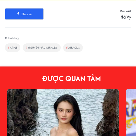
Bài viết
Chia sẻ
Hà Vy
#Hashtag
#
APPLE
#
NGUYÊN MẪU AIRPODS
#
AIRPODS
ĐƯỢC QUAN TÂM