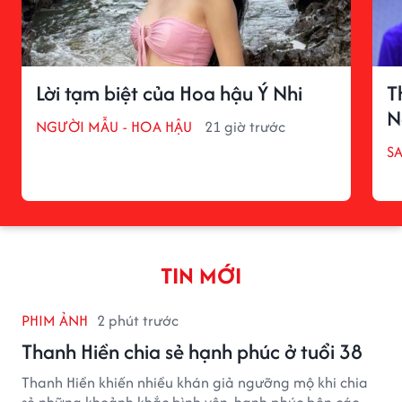
Lời tạm biệt của Hoa hậu Ý Nhi
T
N
NGƯỜI MẪU - HOA HẬU
21 giờ trước
S
TIN MỚI
PHIM ẢNH
2 phút trước
Thanh Hiền chia sẻ hạnh phúc ở tuổi 38
Thanh Hiền khiến nhiều khán giả ngưỡng mộ khi chia