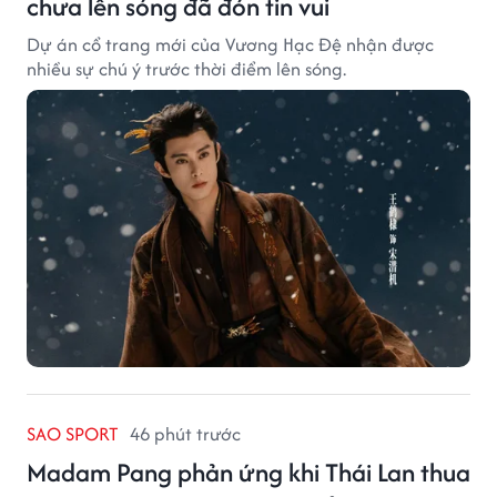
chưa lên sóng đã đón tin vui
Dự án cổ trang mới của Vương Hạc Đệ nhận được
nhiều sự chú ý trước thời điểm lên sóng.
SAO SPORT
46 phút trước
Madam Pang phản ứng khi Thái Lan thua