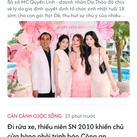
Bà xã MC Quyền Linh - doanh nhân Dạ Thảo đã chia
sẻ lý do gia đình quyết định tổ chức sinh nhật tuổi 18
sớm cho con gái Hạt Dẻ, thu hút sự chú ý của nhiều
người hâm mộ.
CẬN CẢNH CUỘC SỐNG
23 phút trước
Đi rửa xe, thiếu niên SN 2010 khiến chủ
cửa hàng phải trình báo Công an