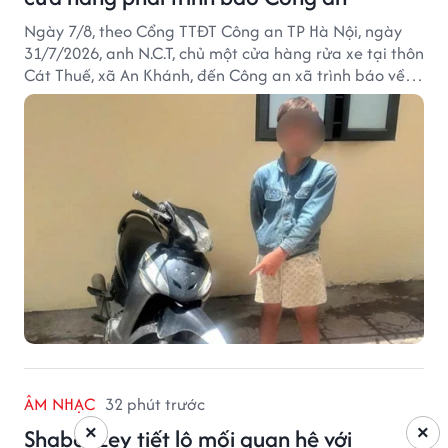
Ngày 7/8, theo Cổng TTĐT Công an TP Hà Nội, ngày
31/7/2026, anh N.C.T, chủ một cửa hàng rửa xe tại thôn
Cát Thuế, xã An Khánh, đến Công an xã trình báo về
việc bị mất trộm chiếc xe máy Honda Wave. Trong cốp
xe còn có nhiều giấy tờ cá nhân và khoảng 1,2 triệu
đồng tiền mặt.
ÂM NHẠC
32 phút trước
×
×
Shaboozey tiết lộ mối quan hệ với