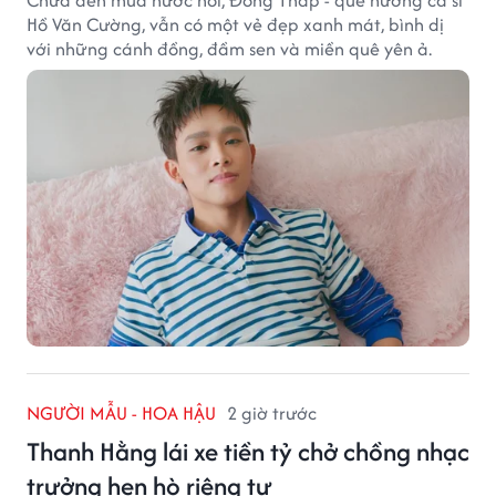
Hồ Văn Cường, vẫn có một vẻ đẹp xanh mát, bình dị
với những cánh đồng, đầm sen và miền quê yên ả.
NGƯỜI MẪU - HOA HẬU
2 giờ trước
Thanh Hằng lái xe tiền tỷ chở chồng nhạc
trưởng hẹn hò riêng tư