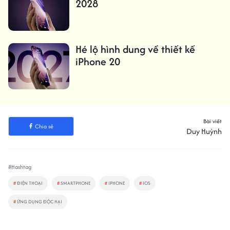
2028
Hé lộ hình dung về thiết kế
iPhone 20
Bài viết
Chia sẻ
Duy Huỳnh
#Hashtag
#
ĐIỆN THOẠI
#
SMARTPHONE
#
IPHONE
#
IOS
#
ỨNG DỤNG ĐỘC HẠI