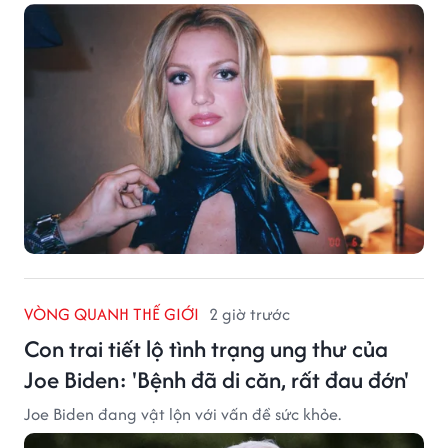
VÒNG QUANH THẾ GIỚI
2 giờ trước
Con trai tiết lộ tình trạng ung thư của
Joe Biden: 'Bệnh đã di căn, rất đau đớn'
Joe Biden đang vật lộn với vấn đề sức khỏe.