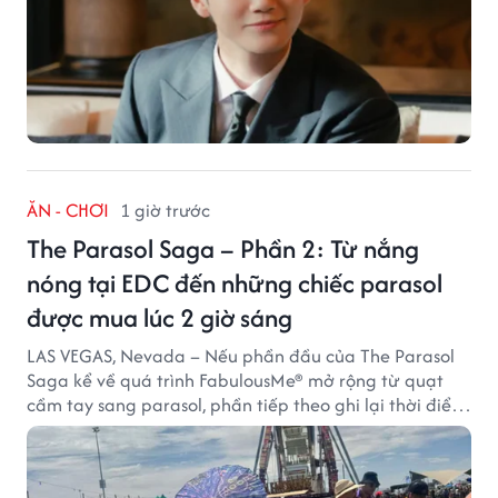
ĂN - CHƠI
1 giờ trước
The Parasol Saga – Phần 2: Từ nắng
nóng tại EDC đến những chiếc parasol
được mua lúc 2 giờ sáng
LAS VEGAS, Nevada – Nếu phần đầu của The Parasol
Saga kể về quá trình FabulousMe® mở rộng từ quạt
cầm tay sang parasol, phần tiếp theo ghi lại thời điểm
sản phẩm được thị trường đón nhận và dần vượt khỏi
công năng che nắng thông thường.