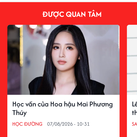
ĐƯỢC QUAN TÂM
Học vấn của Hoa hậu Mai Phương
L
Thúy
t
HỌC ĐƯỜNG
07/08/2026 - 10:31
S