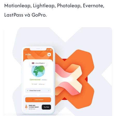
Motionleap, Lightleap, Photoleap, Evernote,
LastPass và GoPro.