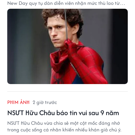
New Day quy tụ dàn diễn viên nhận mức thù lao từ
hàng chục đến hàng trăm tỷ đồng. Thành công phòng
vé của bộ phim cũng giúp nhiều ngôi sao sở hữu khoản
thu nhập đáng mơ ước.
PHIM ẢNH
2 giờ trước
NSƯT Hữu Châu báo tin vui sau 9 năm
NSƯT Hữu Châu vừa chia sẻ một cột mốc đáng nhớ
trong cuộc sống cá nhân khiến nhiều khán giả chú ý.