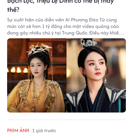
Bạch Lộc, Triệu Lệ Dĩnh có thể bị thay
thế?
Sự xuất hiện của diễn viên AI Phương Đào Tử cùng
mức cát xê hơn 1 tỷ đồng cho một video quảng cáo
đang gây nhiều chú ý tại Trung Quốc. Điều này khiến
không ít người đặt câu hỏi liệu những ngôi sao hàng
đầu như Bạch Lộc, Triệu Lệ Dĩnh có thể bị thay thế
trong tương lai.
PHIM ẢNH
1 giờ trước