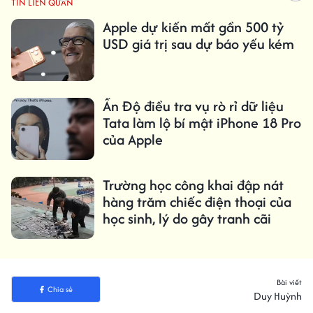
TIN LIÊN QUAN
Apple dự kiến ​​mất gần 500 tỷ
USD giá trị sau dự báo yếu kém
Ấn Độ điều tra vụ rò rỉ dữ liệu
Tata làm lộ bí mật iPhone 18 Pro
của Apple
Trường học công khai đập nát
hàng trăm chiếc điện thoại của
học sinh, lý do gây tranh cãi
Bài viết
Chia sẻ
Duy Huỳnh