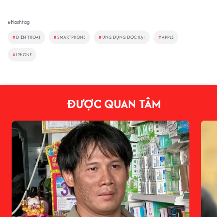
#Hashtag
#
ĐIỆN THOẠI
#
SMARTPHONE
#
ỨNG DỤNG ĐỘC HẠI
#
APPLE
#
IPHONE
ĐƯỢC QUAN TÂM