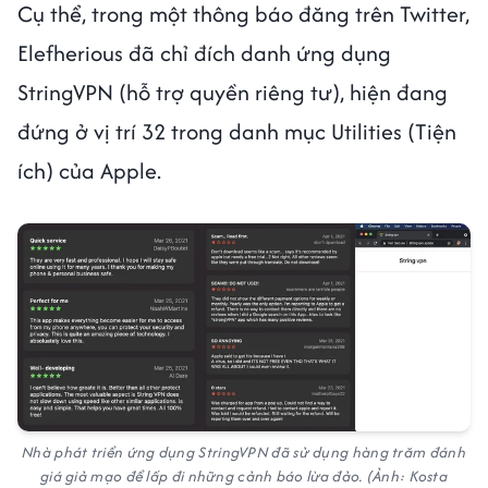
Cụ thể, trong một thông báo đăng trên Twitter,
Elefherious đã chỉ đích danh ứng dụng
StringVPN (hỗ trợ quyền riêng tư), hiện đang
đứng ở vị trí 32 trong danh mục Utilities (Tiện
ích) của Apple.
Nhà phát triển ứng dụng StringVPN đã sử dụng hàng trăm đánh
giá giả mạo để lấp đi những cảnh báo lừa đảo. (Ảnh: Kosta