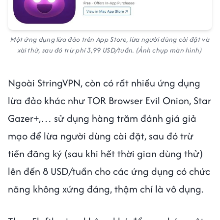
Một ứng dụng lừa đảo trên App Store, lừa người dùng cài đặt và
xài thử, sau đó trừ phí 3,99 USD/tuần. (Ảnh chụp màn hình)
Ngoài StringVPN, còn có rất nhiều ứng dụng
lừa đảo khác như TOR Browser Evil Onio‪n, Star
Gazer+,… sử dụng hàng trăm đánh giá giả
mạo để lừa người dùng cài đặt, sau đó trừ
tiền đăng ký (sau khi hết thời gian dùng thử)
lên đến 8 USD/tuần cho các ứng dụng có chức
năng không xứng đáng, thậm chí là vô dụng.