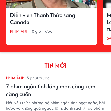
Diễn viên Thanh Thức sang
M
Canada
L
t
PHIM ẢNH
8 giờ trước
S
TIN MỚI
PHIM ẢNH
5 phút trước
7 phim ngôn tình lãng mạn càng xem
càng cuốn
Nếu yêu thích những bộ phim ngôn tình ngọt ngào, hài
hước và không quá ngược tâm, danh sách 7 tác phẩm