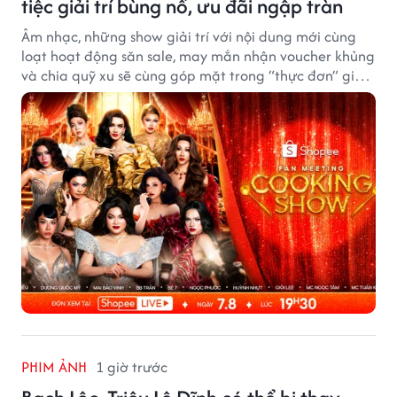
tiệc giải trí bùng nổ, ưu đãi ngập tràn
Âm nhạc, những show giải trí với nội dung mới cùng
loạt hoạt động săn sale, may mắn nhận voucher khủng
và chia quỹ xu sẽ cùng góp mặt trong “thực đơn” giải
trí cuối tuần trên Shopee, diễn ra liên tiếp vào ngày
7/8 và 8/8.
PHIM ẢNH
1 giờ trước