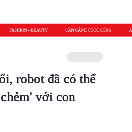
FASHION - BEAUTY
CẬN CẢNH CUỘC SỐNG
Â
ổi, robot đã có thể
 chẻm' với con