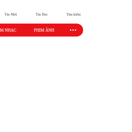
Tin Mới
Tin Hot
Tìm kiếm
M NHẠC
PHIM ẢNH
SAO SPORT