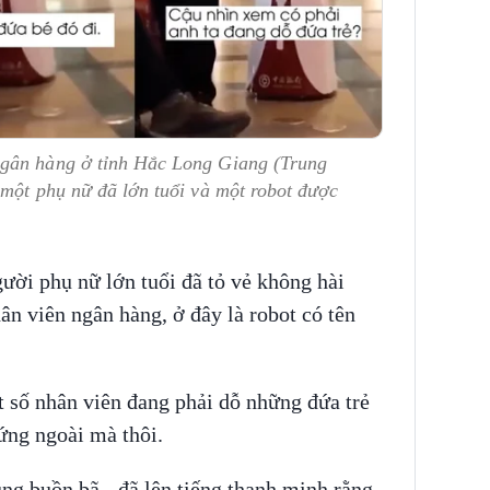
ngân hàng ở tỉnh Hắc Long Giang (Trung
 một phụ nữ đã lớn tuổi và một robot được
ười phụ nữ lớn tuổi đã tỏ vẻ không hài
ân viên ngân hàng, ở đây là robot có tên
 số nhân viên đang phải dỗ những đứa trẻ
đứng ngoài mà thôi.
ng buồn bã - đã lên tiếng thanh minh rằng