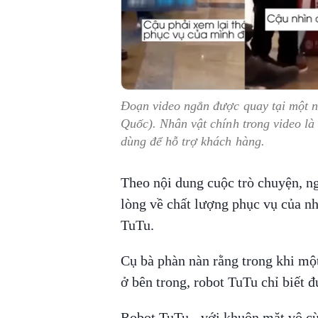
Đoạn video ngắn được quay tại một 
Quốc). Nhân vật chính trong video là
dùng để hỗ trợ khách hàng.
Theo nội dung cuộc trò chuyện, ng
lòng về chất lượng phục vụ của nh
TuTu.
Cụ bà phàn nàn rằng trong khi một
ở bên trong, robot TuTu chỉ biết 
Robot TuTu - với khuôn mặt vô cù