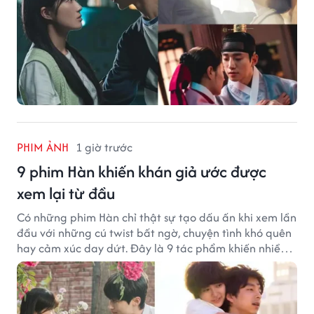
PHIM ẢNH
1 giờ trước
9 phim Hàn khiến khán giả ước được
xem lại từ đầu
Có những phim Hàn chỉ thật sự tạo dấu ấn khi xem lần
đầu với những cú twist bất ngờ, chuyện tình khó quên
hay cảm xúc day dứt. Đây là 9 tác phẩm khiến nhiều
khán giả ước có thể trải nghiệm lại từ đầu.