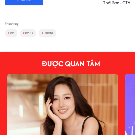
Thái Sơn - CTV
#Hashtag
#
IOS
#
IOS 14
#
IPHONE
ĐƯỢC QUAN TÂM