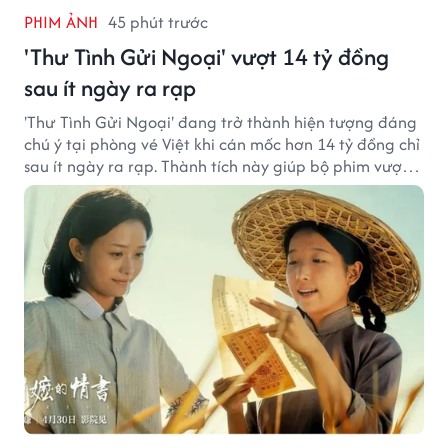
PHIM ẢNH
45 phút trước
'Thư Tình Gửi Ngoại' vượt 14 tỷ đồng
sau ít ngày ra rạp
'Thư Tình Gửi Ngoại' đang trở thành hiện tượng đáng
chú ý tại phòng vé Việt khi cán mốc hơn 14 tỷ đồng chỉ
sau ít ngày ra rạp. Thành tích này giúp bộ phim vượt
kỳ vọng ban đầu và duy trì sức hút giữa cuộc cạnh
tranh của nhiều tác phẩm lớn.