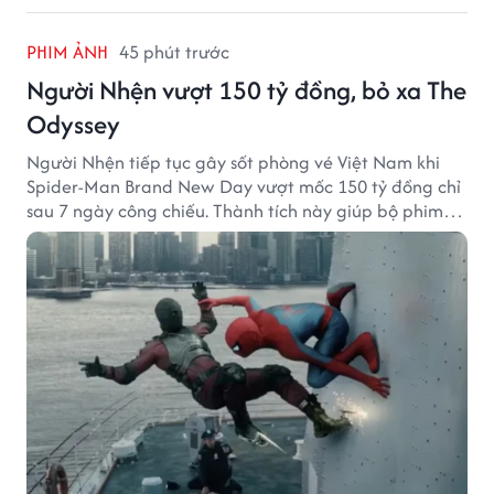
PHIM ẢNH
45 phút trước
Người Nhện vượt 150 tỷ đồng, bỏ xa The
Odyssey
Người Nhện tiếp tục gây sốt phòng vé Việt Nam khi
Spider-Man Brand New Day vượt mốc 150 tỷ đồng chỉ
sau 7 ngày công chiếu. Thành tích này giúp bộ phim
của Tom Holland tạo khoảng cách đáng kể với The
Odyssey trên đường đua doanh thu.