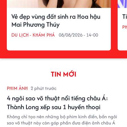
Vẻ đẹp vùng đất sinh ra Hoa hậu
T
Mai Phương Thúy
P
DU LỊCH - KHÁM PHÁ
08/08/2026 - 14:00
TIN MỚI
PHIM ẢNH
2 phút trước
4 ngôi sao võ thuật nổi tiếng châu Á:
Thành Long xếp sau 1 huyền thoại
Không chỉ tạo nên những bộ phim kinh điển, bốn ngôi
sao võ thuật này còn góp phần đưa điện ảnh châu Á