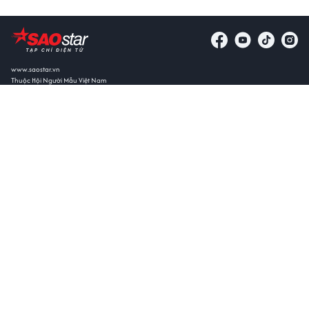
www.saostar.vn
Thuộc Hội Người Mẫu Việt Nam
Giấy phép Tạp chí điện tử Saostar số: 13/GP-BTTTT do Bộ Thông tin & Truyền Thông cấp ngày
11/01/2016
Tổng biên tập
Nguyễn Quang Minh
Thư ký tòa soạn
Văn Quốc Nhân
Trụ sở TP. Hồ Chí Minh
5B Nguyễn Đình Chiểu, Phường Sài Gòn
Hotline
0938 305 588 -
0933 879 914
Hợp tác nội dung