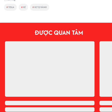
#
TESLA
#
XÉ
#
XE TỰ HÀNH
ĐƯỢC QUAN TÂM