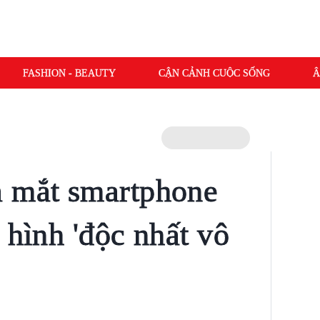
FASHION - BEAUTY
CẬN CẢNH CUỘC SỐNG
Â
a mắt smartphone
 hình 'độc nhất vô