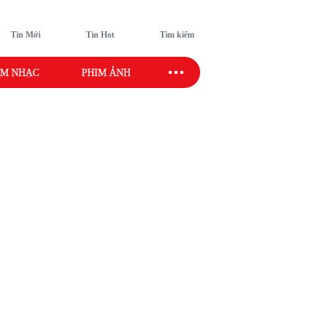
Tin Mới
Tin Hot
Tìm kiếm
M NHẠC
PHIM ẢNH
SAO SPORT