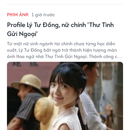
PHIM ẢNH
1 giờ trước
Profile Lý Tư Đồng, nữ chính 'Thư Tình
Gửi Ngoại'
Từ một nữ sinh ngành tài chính chưa từng học diễn
xuất, Lý Tư Đồng bất ngờ trở thành hiện tượng màn
ảnh Hoa ngữ nhờ Thư Tình Gửi Ngoại. Thành công của
bộ phim doanh thu hơn 8.100 tỷ đồng đã mở ra bước
ngoặt lớn trong cuộc đời cô gái sinh năm 2004.