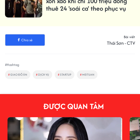
xôn xao khi chi 100 triệu đồng
thuê 24 'soái ca' theo phục vụ
Bài viết
Chia sẻ
Thái Sơn - CTV
#Hashtag
#
GIAO ĐỒ ĂN
#
DỊCH VỤ
#
STARTUP
#
MEITUAN
ĐƯỢC QUAN TÂM