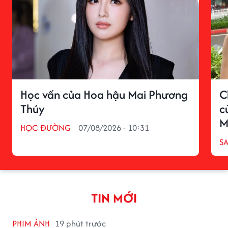
Học vấn của Hoa hậu Mai Phương
C
Thúy
c
M
HỌC ĐƯỜNG
07/08/2026 - 10:31
S
TIN MỚI
PHIM ẢNH
19 phút trước