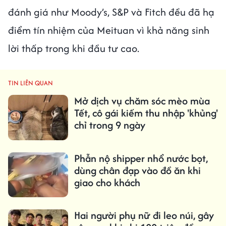
đánh giá như Moody’s, S&P và Fitch đều đã hạ
điểm tín nhiệm của Meituan vì khả năng sinh
lời thấp trong khi đầu tư cao.
TIN LIÊN QUAN
Mở dịch vụ chăm sóc mèo mùa
Tết, cô gái kiếm thu nhập 'khủng'
chỉ trong 9 ngày
Phẫn nộ shipper nhổ nước bọt,
dùng chân đạp vào đồ ăn khi
giao cho khách
Hai người phụ nữ đi leo núi, gây