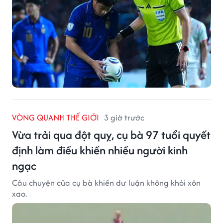
VÒNG QUANH THẾ GIỚI
3 giờ trước
Vừa trải qua đột quỵ, cụ bà 97 tuổi quyết
định làm điều khiến nhiều người kinh
ngạc
Câu chuyện của cụ bà khiến dư luận không khỏi xôn
xao.