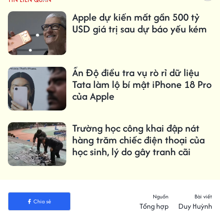
Apple dự kiến ​​mất gần 500 tỷ
USD giá trị sau dự báo yếu kém
Ấn Độ điều tra vụ rò rỉ dữ liệu
Tata làm lộ bí mật iPhone 18 Pro
của Apple
Trường học công khai đập nát
hàng trăm chiếc điện thoại của
học sinh, lý do gây tranh cãi
Nguồn
Bài viết
Chia sẻ
Tổng hợp
Duy Huỳnh