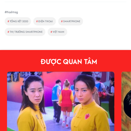
#Hashtag
#
TỔNG KẾT 2020
#
ĐIỆN THOẠI
#
SMARTPHONE
#
THỊ TRƯỜNG SMARTPHONE
#
VIỆT NAM
ĐƯỢC QUAN TÂM