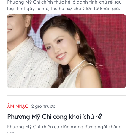
Phương Mỹ Chi chính thức hé lộ danh tính 'chú rể' sau
loạt hint gây tò mò, thu hút sự chú ý lớn từ khán giả.
ÂM NHẠC
2 giờ trước
Phương Mỹ Chi công khai 'chú rể'
Phương Mỹ Chi khiến cư dân mạng đứng ngồi không
yên.