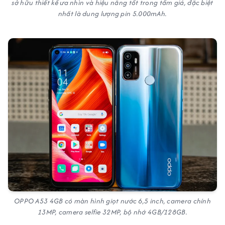
sở hữu thiết kế ưa nhìn và hiệu năng tốt trong tầm giá, đặc biệt
nhất là dung lượng pin 5.000mAh.
OPPO A53 4GB có màn hình giọt nước 6,5 inch, camera chính
13MP, camera selfie 32MP, bộ nhớ 4GB/128GB.