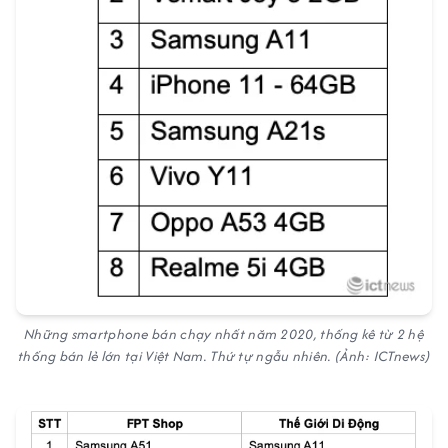
Những smartphone bán chạy nhất năm 2020, thống kê từ 2 hệ
thống bán lẻ lớn tại Việt Nam. Thứ tự ngẫu nhiên. (Ảnh: ICTnews)