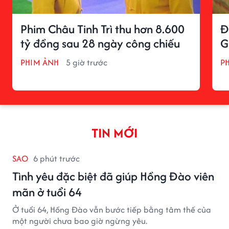
Phim Châu Tinh Trì thu hơn 8.600
Đ
tỷ đồng sau 28 ngày công chiếu
G
PHIM ẢNH
5 giờ trước
P
TIN MỚI
SAO
6 phút trước
Tình yêu đặc biệt đã giúp Hồng Đào viên
mãn ở tuổi 64
Ở tuổi 64, Hồng Đào vẫn bước tiếp bằng tâm thế của
một người chưa bao giờ ngừng yêu.