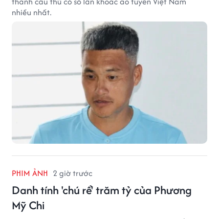
thành cầu thủ có số lần khoác áo tuyển Việt Nam
nhiều nhất.
PHIM ẢNH
2 giờ trước
Danh tính 'chú rể' trăm tỷ của Phương
Mỹ Chi