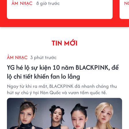
ÂM NHẠC
8 giờ trước
N
TIN MỚI
ÂM NHẠC
3 phút trước
YG hé lộ sự kiện 10 năm BLACKPINK, để
lộ chi tiết khiến fan lo lắng
Ngay từ khi ra mắt, BLACKPINK đã nhanh chóng thu
hút sự chú ý tại Hàn Quốc và vươn tầm quốc tế.