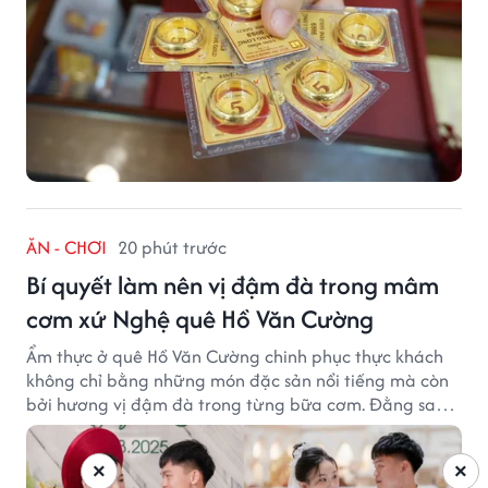
ĂN - CHƠI
20 phút trước
Bí quyết làm nên vị đậm đà trong mâm
cơm xứ Nghệ quê Hồ Văn Cường
Ẩm thực ở quê Hồ Văn Cường chinh phục thực khách
không chỉ bằng những món đặc sản nổi tiếng mà còn
bởi hương vị đậm đà trong từng bữa cơm. Đằng sau
nét giản dị ấy là những bí quyết được người dân gìn
giữ qua nhiều thế hệ.
×
×