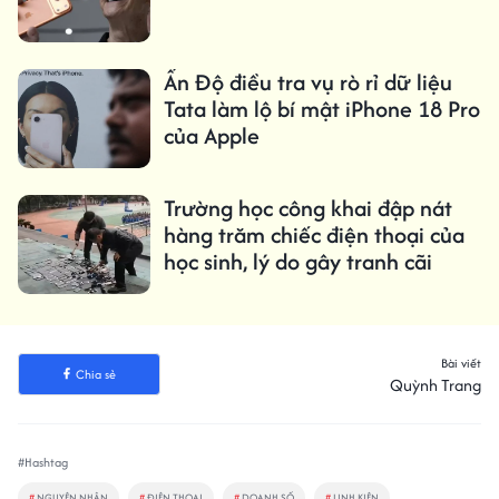
Ấn Độ điều tra vụ rò rỉ dữ liệu
Tata làm lộ bí mật iPhone 18 Pro
của Apple
Trường học công khai đập nát
hàng trăm chiếc điện thoại của
học sinh, lý do gây tranh cãi
Bài viết
Chia sẻ
Quỳnh Trang
#Hashtag
#
NGUYÊN NHÂN
#
ĐIỆN THOẠI
#
DOANH SỐ
#
LINH KIỆN