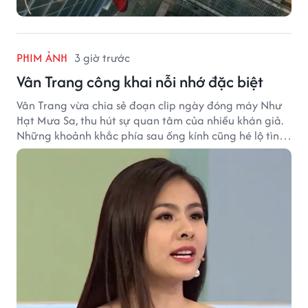
PHIM ẢNH
3 giờ trước
Vân Trang công khai nỗi nhớ đặc biệt
Vân Trang vừa chia sẻ đoạn clip ngày đóng máy Như
Hạt Mưa Sa, thu hút sự quan tâm của nhiều khán giả.
Những khoảnh khắc phía sau ống kính cũng hé lộ tình
cảm đặc biệt mà nữ diễn viên dành cho ê-kíp bộ phim.