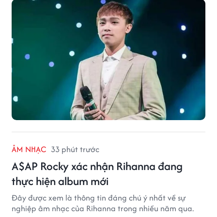
cảnh sắc, ẩm thực đến tình người mộc mạc, tất cả tạo
nên sức hút rất riêng của vùng đất sen hồng.
ÂM NHẠC
33 phút trước
A$AP Rocky xác nhận Rihanna đang
thực hiện album mới
Đây được xem là thông tin đáng chú ý nhất về sự
nghiệp âm nhạc của Rihanna trong nhiều năm qua.