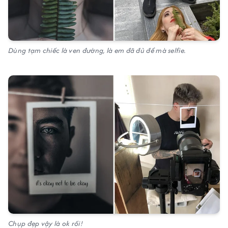
Dùng tạm chiếc là ven đường, là em đã đủ để mà selfie.
Chụp đẹp vậy là ok rồi!