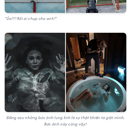
"Ủa??? Rồi ai chụp cho anh?"
Đằng sau những bức ảnh lung linh là sự thật khiến ta giật mình.
Bức ảnh này cũng vậy!