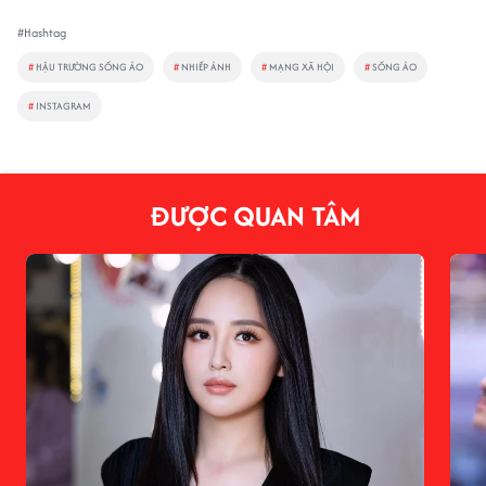
#Hashtag
#
HẬU TRƯỜNG SỐNG ẢO
#
NHIẾP ẢNH
#
MẠNG XÃ HỘI
#
SỐNG ẢO
#
INSTAGRAM
ĐƯỢC QUAN TÂM