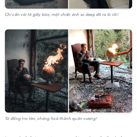
Chỉ cần vài tờ giấy báo, một chiếc ảnh so deep đã ra lò rồi!
Từ đống tro tàn, chàng hoá thành quân vương!