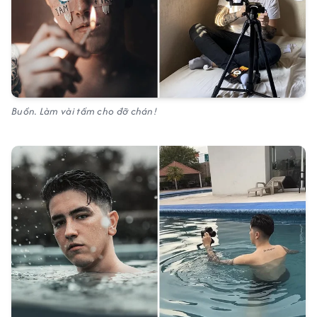
Buồn. Làm vài tấm cho đỡ chán!