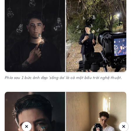
Phía sau 1 bức ảnh đẹp 'sống ảo' là cả một bầu trời nghệ thuật.
×
×