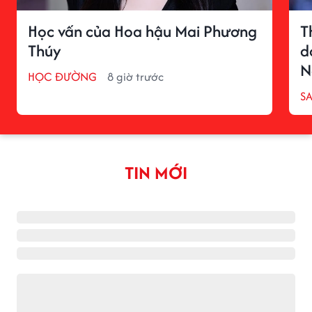
Học vấn của Hoa hậu Mai Phương
T
Thúy
d
N
HỌC ĐƯỜNG
8 giờ trước
S
TIN MỚI