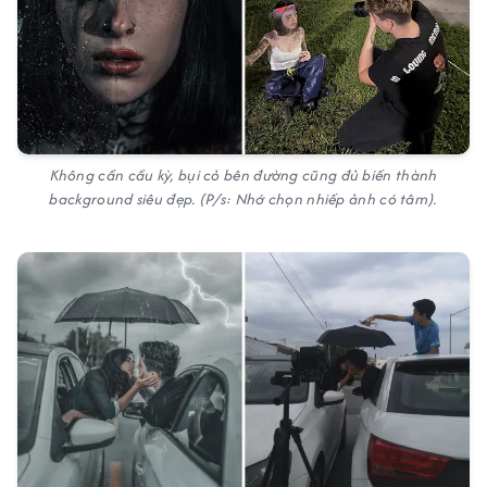
Không cần cầu kỳ, bụi cỏ bên đường cũng đủ biến thành
background siêu đẹp. (P/s: Nhớ chọn nhiếp ảnh có tâm).