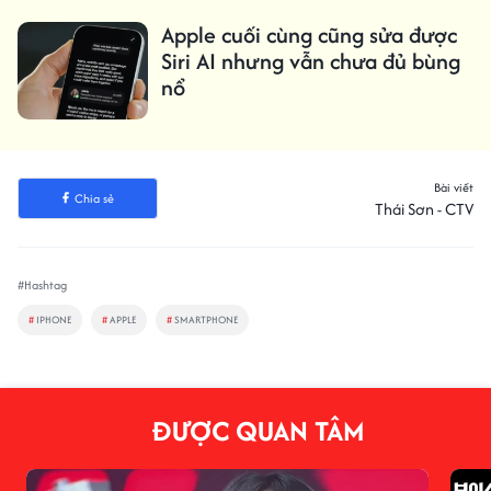
Apple cuối cùng cũng sửa được
Siri AI nhưng vẫn chưa đủ bùng
nổ
Bài viết
Chia sẻ
Thái Sơn - CTV
#Hashtag
#
IPHONE
#
APPLE
#
SMARTPHONE
ĐƯỢC QUAN TÂM