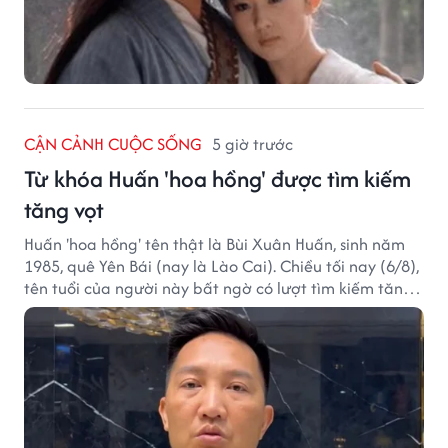
CẬN CẢNH CUỘC SỐNG
5 giờ trước
Từ khóa Huấn 'hoa hồng' được tìm kiếm
tăng vọt
Huấn 'hoa hồng' tên thật là Bùi Xuân Huấn, sinh năm
1985, quê Yên Bái (nay là Lào Cai). Chiều tối nay (6/8),
tên tuổi của người này bất ngờ có lượt tìm kiếm tăng
vọt.