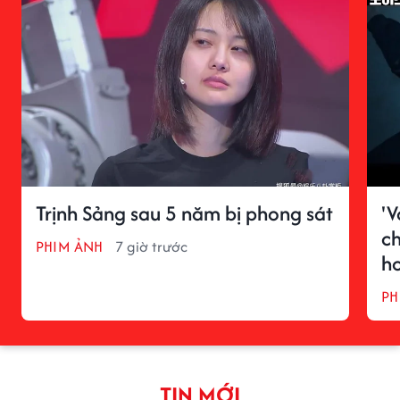
Trịnh Sảng sau 5 năm bị phong sát
'V
ch
PHIM ẢNH
7 giờ trước
h
PH
TIN MỚI