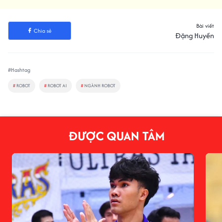
Bài viết
Chia sẻ
Đặng Huyền
#Hashtag
#
ROBOT
#
ROBOT AI
#
NGÀNH ROBOT
ĐƯỢC QUAN TÂM