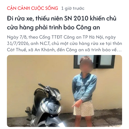
CẬN CẢNH CUỘC SỐNG
1 giờ trước
Đi rửa xe, thiếu niên SN 2010 khiến chủ
cửa hàng phải trình báo Công an
Ngày 7/8, theo Cổng TTĐT Công an TP Hà Nội, ngày
31/7/2026, anh N.C.T, chủ một cửa hàng rửa xe tại thôn
Cát Thuế, xã An Khánh, đến Công an xã trình báo về
việc bị mất trộm chiếc xe máy Honda Wave. Trong cốp
xe còn có nhiều giấy tờ cá nhân và khoảng 1,2 triệu
đồng tiền mặt.