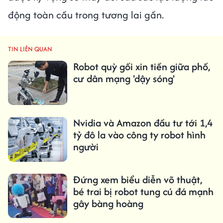
động toàn cầu trong tương lai gần.
TIN LIÊN QUAN
Robot quỳ gối xin tiền giữa phố,
cư dân mạng 'dậy sóng'
Nvidia và Amazon đầu tư tới 1,4
tỷ đô la vào công ty robot hình
người
Đứng xem biểu diễn võ thuật,
bé trai bị robot tung cú đá mạnh
gây bàng hoàng