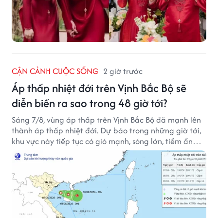
CẬN CẢNH CUỘC SỐNG
2 giờ trước
Áp thấp nhiệt đới trên Vịnh Bắc Bộ sẽ
diễn biến ra sao trong 48 giờ tới?
Sáng 7/8, vùng áp thấp trên Vịnh Bắc Bộ đã mạnh lên
thành áp thấp nhiệt đới. Dự báo trong những giờ tới,
khu vực này tiếp tục có gió mạnh, sóng lớn, tiềm ẩn
nhiều nguy cơ đối với hoạt động của tàu thuyền trên
biển.