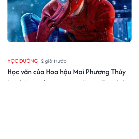
HỌC ĐƯỜNG
2 giờ trước
Học vấn của Hoa hậu Mai Phương Thúy
Sau nhiều năm đăng quang, Mai Phương Thúy vẫn là
cái tên được công chúng quan tâm bởi học vấn ấn
tượng và hành trình kinh doanh đáng chú ý.