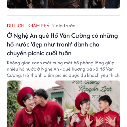
DU LỊCH - KHÁM PHÁ
2 giờ trước
Ở Nghệ An quê Hồ Văn Cường có những
hồ nước 'đẹp như tranh' dành cho
chuyến picnic cuối tuần
Không gian xanh mát cùng mặt hồ phẳng lặng giúp
nhiều hồ nước ở Nghệ An - quê hương bà xã Hồ Văn
Cường, trở thành điểm picnic được du khách yêu thích.