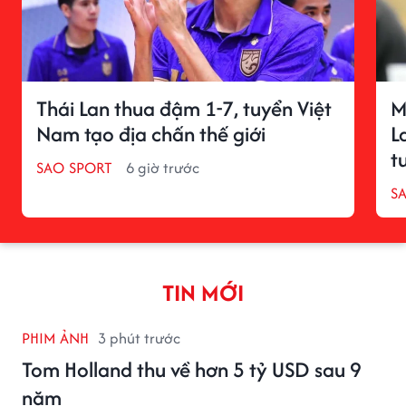
Thái Lan thua đậm 1-7, tuyển Việt
M
Nam tạo địa chấn thế giới
L
t
SAO SPORT
6 giờ trước
S
TIN MỚI
PHIM ẢNH
3 phút trước
Tom Holland thu về hơn 5 tỷ USD sau 9
năm