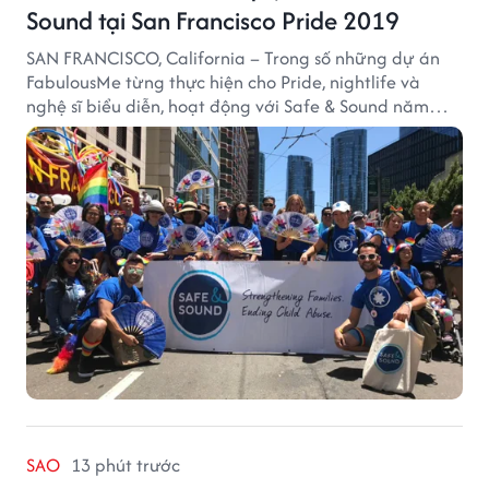
Sound tại San Francisco Pride 2019
SAN FRANCISCO, California – Trong số những dự án
FabulousMe từng thực hiện cho Pride, nightlife và
nghệ sĩ biểu diễn, hoạt động với Safe & Sound năm
2019 mang một bối cảnh khác biệt. Safe & Sound là tổ
chức phi lợi nhuận tại San Francisco hoạt động trong
lĩnh vực phòng ngừa bạo hành trẻ em, hỗ trợ gia đình
và xây dựng môi trường an toàn cho trẻ em.
SAO
13 phút trước