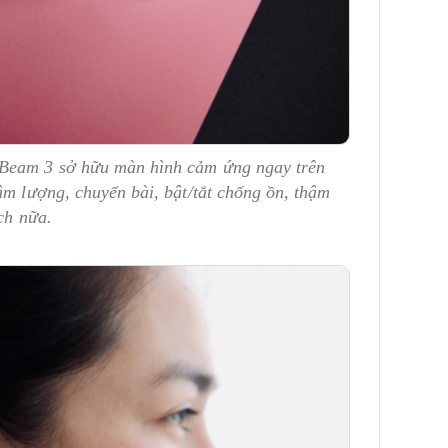
 Beam 3 sở hữu màn hình cảm ứng ngay trên
âm lượng, chuyển bài, bật/tắt chống ồn, thậm
ch nữa.