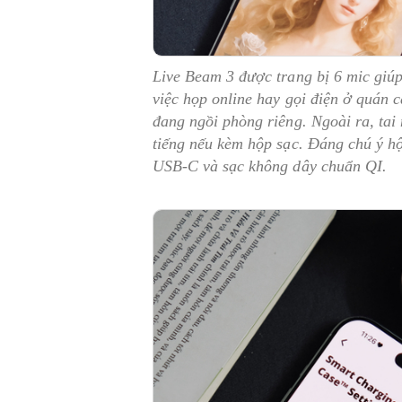
Live Beam 3 được trang bị 6 mic giúp
việc họp online hay gọi điện ở quán
đang ngồi phòng riêng. Ngoài ra, tai 
tiếng nếu kèm hộp sạc. Đáng chú ý h
USB-C và sạc không dây chuẩn QI.