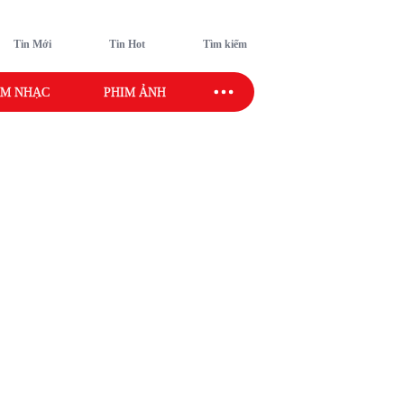
Tin Mới
Tin Hot
Tìm kiếm
M NHẠC
PHIM ẢNH
SAO SPORT