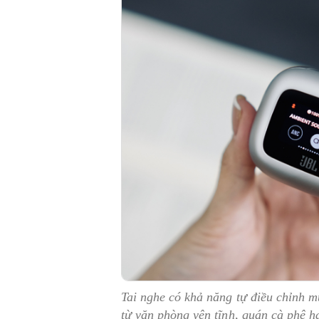
Tai nghe có khả năng tự điều chỉnh m
từ văn phòng yên tĩnh, quán cà phê 