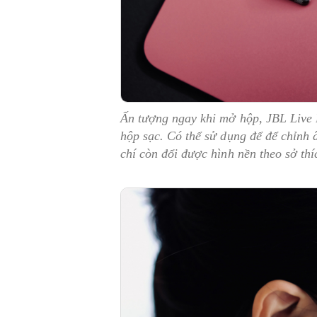
Ấn tượng ngay khi mở hộp, JBL Live
hộp sạc. Có thể sử dụng để để chỉnh 
chí còn đổi được hình nền theo sở thí