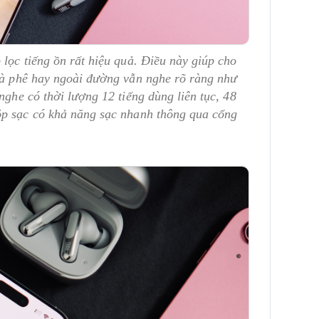
 lọc tiếng ồn rất hiệu quả. Điều này giúp cho
 cà phê hay ngoài đường vẫn nghe rõ ràng như
nghe có thời lượng 12 tiếng dùng liên tục, 48
ộp sạc có khả năng sạc nhanh thông qua cổng