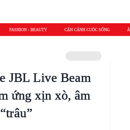
FASHION - BEAUTY
CẬN CẢNH CUỘC SỐNG
Â
he JBL Live Beam
m ứng xịn xò, âm
 “trâu”