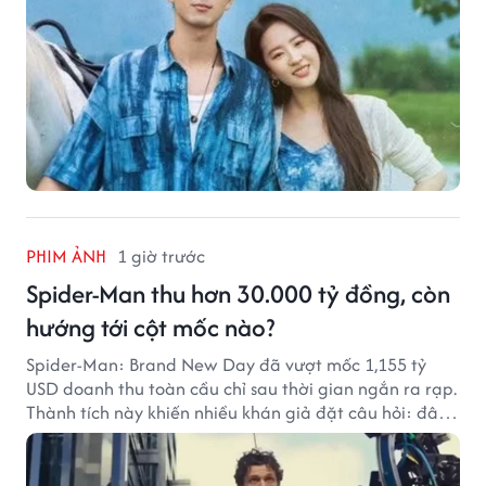
PHIM ẢNH
1 giờ trước
Spider-Man thu hơn 30.000 tỷ đồng, còn
hướng tới cột mốc nào?
Spider-Man: Brand New Day đã vượt mốc 1,155 tỷ
USD doanh thu toàn cầu chỉ sau thời gian ngắn ra rạp.
Thành tích này khiến nhiều khán giả đặt câu hỏi: đâu
sẽ là cột mốc tiếp theo của Người Nhện?