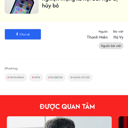
hủy bỏ
Nguồn
Bài viết
Chia sẻ
Thanh Niên
Hà Vy
Nguồn bài viết
#Hashtag
#
INSTAGRAM
#
META
#
FACEBOOK
#
MẠNG XÃ HỘI
ĐƯỢC QUAN TÂM