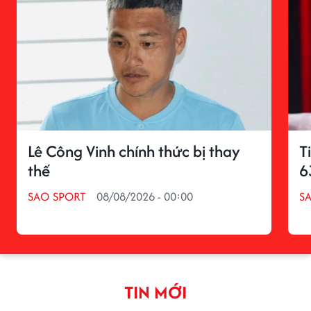
Lê Công Vinh chính thức bị thay
T
thế
6
SAO SPORT
08/08/2026 - 00:00
S
TIN MỚI