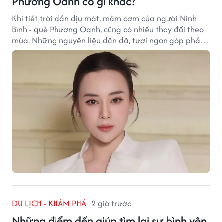
Phương Oanh có gì khác?
Khi tiết trời dần dịu mát, mâm cơm của người Ninh
Bình - quê Phương Oanh, cũng có nhiều thay đổi theo
mùa. Những nguyên liệu dân dã, tươi ngon góp phần
tạo nên hương vị bình dị nhưng đầy cuốn hút của vùng
đất cố đô.
DU LỊCH - KHÁM PHÁ
2 giờ trước
Những điểm đến giúp tìm lại sự bình yên