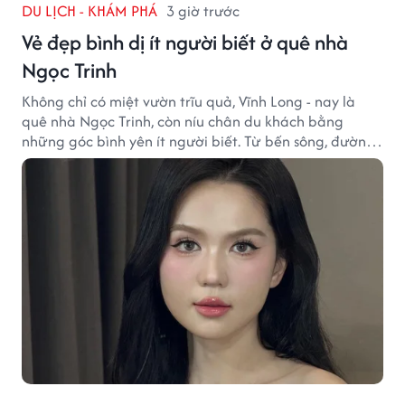
DU LỊCH - KHÁM PHÁ
3 giờ trước
Vẻ đẹp bình dị ít người biết ở quê nhà
Ngọc Trinh
Không chỉ có miệt vườn trĩu quả, Vĩnh Long - nay là
quê nhà Ngọc Trinh, còn níu chân du khách bằng
những góc bình yên ít người biết. Từ bến sông, đường
quê đến nhịp sống chậm rãi, tất cả tạo nên sức hút rất
riêng của vùng đất miền Tây.