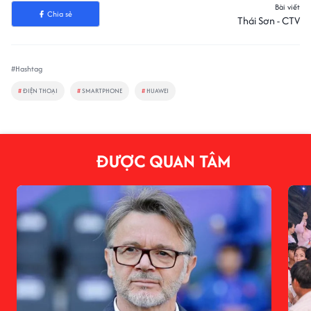
Bài viết
Chia sẻ
Thái Sơn - CTV
#Hashtag
#
ĐIỆN THOẠI
#
SMARTPHONE
#
HUAWEI
ĐƯỢC QUAN TÂM