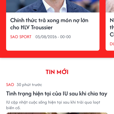
Chính thức trả xong món nợ lớn
N
cho HLV Troussier
t
C
SAO SPORT
05/08/2026 - 00:00
D
TIN MỚI
SAO
30 phút trước
Tình trạng hiện tại của IU sau khi chia tay
IU cập nhật cuộc sống hiện tại sau khi trải qua loạt
biến cố.