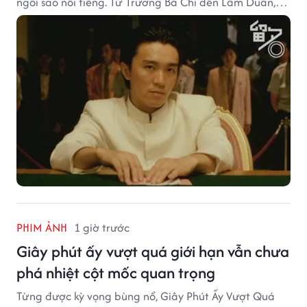
ngôi sao nổi tiếng. Từ Trương Bá Chi đến Lâm Duẫn,
không ít diễn viên đã bước sang trang mới trong sự
nghiệp nhờ cơ hội từ Châu Tinh Trì.
PHIM ẢNH
1 giờ trước
Giây phút ấy vượt quá giới hạn vẫn chưa
phá nhiệt cột mốc quan trọng
Từng được kỳ vọng bùng nổ, Giây Phút Ấy Vượt Quá