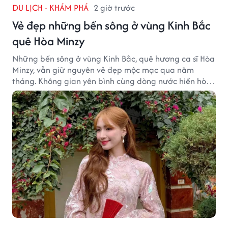
DU LỊCH - KHÁM PHÁ
2 giờ trước
Vẻ đẹp những bến sông ở vùng Kinh Bắc
quê Hòa Minzy
Những bến sông ở vùng Kinh Bắc, quê hương ca sĩ Hòa
Minzy, vẫn giữ nguyên vẻ đẹp mộc mạc qua năm
tháng. Không gian yên bình cùng dòng nước hiền hòa
tạo nên một góc Bắc Ninh rất đáng để khám phá.