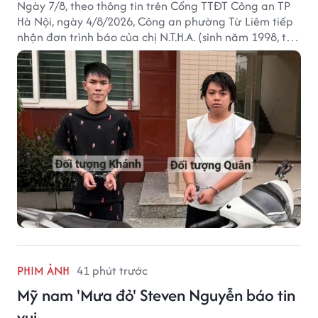
Ngày 7/8, theo thông tin trên Cổng TTĐT Công an TP
Hà Nội, ngày 4/8/2026, Công an phường Từ Liêm tiếp
nhận đơn trình báo của chị N.T.H.A. (sinh năm 1998, trú
tại phường Từ Liêm) về việc bị kẻ gian lấy trộm chiếc
xe mô tô Honda SH 125i, tại khu nhà trọ nơi đang sinh
sống.
PHIM ẢNH
41 phút trước
Mỹ nam 'Mưa đỏ' Steven Nguyễn báo tin
vui