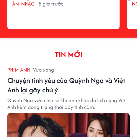
ÂM NHẠC
5 giờ trước
N
TIN MỚI
PHIM ẢNH
Vừa xong
Chuyện tình yêu của Quỳnh Nga và Việt
Anh lại gây chú ý
Quỳnh Nga vừa chia sẻ khoảnh khắc du lịch cùng Việt
Anh kèm dòng trạng thái đầy tình cảm.