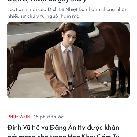
Loạt ảnh mới của Địch Lệ Nhiệt Ba nhanh chóng nhận
nhiều sự chú ý từ người hâm mộ.
PHIM ẢNH
45 phút trước
Đinh Vũ Hề và Đặng Ân Hy được khán
giả mong chờ trong Hoa Khai Cẩm Tú