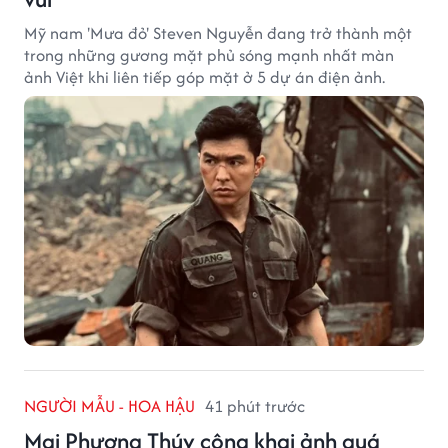
Mỹ nam 'Mưa đỏ' Steven Nguyễn đang trở thành một
trong những gương mặt phủ sóng mạnh nhất màn
ảnh Việt khi liên tiếp góp mặt ở 5 dự án điện ảnh.
NGƯỜI MẪU - HOA HẬU
41 phút trước
Mai Phương Thúy công khai ảnh quá