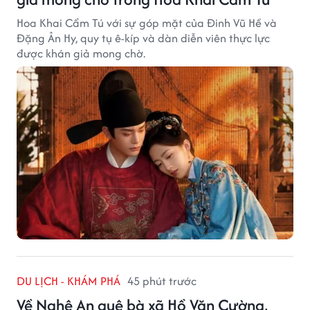
Hoa Khai Cẩm Tú với sự góp mặt của Đinh Vũ Hề và
Đặng Ân Hy, quy tụ ê-kíp và dàn diễn viên thực lực
được khán giả mong chờ.
DU LỊCH - KHÁM PHÁ
45 phút trước
Về Nghệ An quê bà xã Hồ Văn Cường,