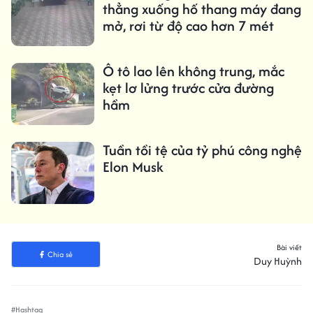
thẳng xuống hố thang máy đang
mở, rơi từ độ cao hơn 7 mét
Ô tô lao lên không trung, mắc
kẹt lơ lửng trước cửa đường
hầm
Tuần tồi tệ của tỷ phú công nghệ
Elon Musk
Bài viết
Chia sẻ
Duy Huỳnh
#Hashtag