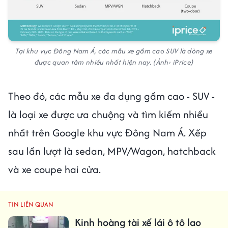
Tại khu vực Đông Nam Á, các mẫu xe gầm cao SUV là dòng xe
được quan tâm nhiều nhất hiện nay. (Ảnh: iPrice)
Theo đó, các mẫu xe đa dụng gầm cao - SUV -
là loại xe được ưa chuộng và tìm kiếm nhiều
nhất trên Google khu vực Đông Nam Á. Xếp
sau lần lượt là sedan, MPV/Wagon, hatchback
và xe coupe hai cửa.
TIN LIÊN QUAN
Kinh hoàng tài xế lái ô tô lao