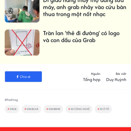
máy, anh grab nhảy vào cứu bàn
thua trong một nốt nhạc
Tràn lan 'thẻ đi đường' có logo
và con dấu của Grab
Nguồn
Bài viết
Chia sẻ
Tổng hợp
Duy Huỳnh
#Hashtag
#
GRAB
#
GRABCAR
#
GRABBIKE
#
XE CÔNG NGHỆ
#
XE Ô TÔ