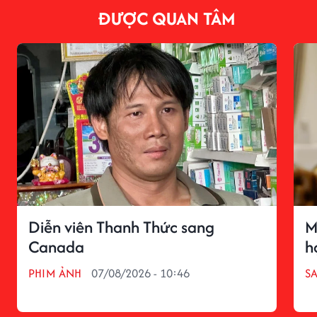
ĐƯỢC QUAN TÂM
Diễn viên Thanh Thức sang
M
Canada
h
PHIM ẢNH
07/08/2026 - 10:46
S