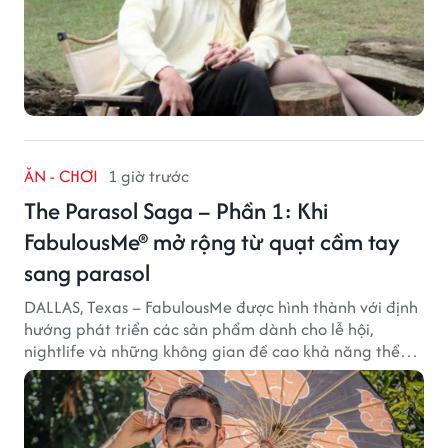
ĂN - CHƠI
1 giờ trước
The Parasol Saga – Phần 1: Khi
FabulousMe® mở rộng từ quạt cầm tay
sang parasol
DALLAS, Texas – FabulousMe được hình thành với định
hướng phát triển các sản phẩm dành cho lễ hội,
nightlife và những không gian đề cao khả năng thể
hiện bản thân. Trong quá trình xây dựng thương hiệu,
quạt cầm tay trở thành dòng sản phẩm tạo được
thành công ban đầu, giúp FabulousMe từng bước mở
rộng mức độ hiện diện trên thị trường.