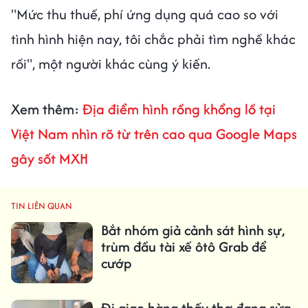
"Mức thu thuế, phí ứng dụng quá cao so với
tình hình hiện nay, tôi chắc phải tìm nghề khác
rồi", một người khác cùng ý kiến.
Xem thêm:
Địa điểm hình rồng khổng lồ tại
Việt Nam nhìn rõ từ trên cao qua Google Maps
gây sốt MXH
TIN LIÊN QUAN
Bắt nhóm giả cảnh sát hình sự,
trùm đầu tài xế ôtô Grab để
cướp
Đi giao hàng thấy thợ đang sửa