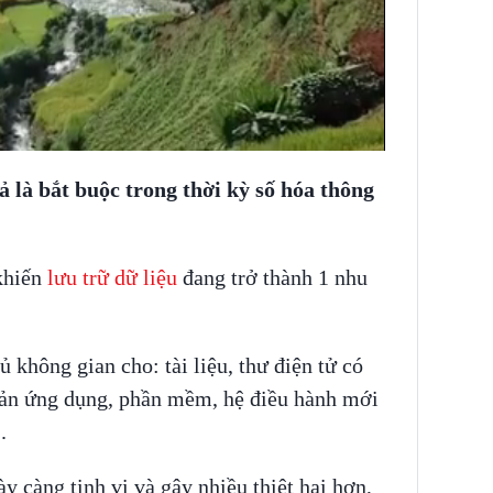
ả là bắt buộc trong thời kỳ số hóa thông
khiến
lưu trữ dữ liệu
đang trở thành 1 nhu
ủ không gian cho: tài liệu, thư điện tử có
 bản ứng dụng, phần mềm, hệ điều hành mới
.
y càng tinh vi và gây nhiều thiệt hại hơn,