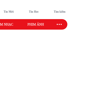
Tin Mới
Tin Hot
Tìm kiếm
M NHẠC
PHIM ẢNH
SAO SPORT