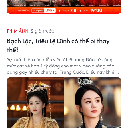
PHIM ẢNH
2 giờ trước
Bạch Lộc, Triệu Lệ Dĩnh có thể bị thay
thế?
Sự xuất hiện của diễn viên AI Phương Đào Tử cùng
mức cát xê hơn 1 tỷ đồng cho một video quảng cáo
đang gây nhiều chú ý tại Trung Quốc. Điều này khiến
không ít người đặt câu hỏi liệu những ngôi sao hàng
đầu như Bạch Lộc, Triệu Lệ Dĩnh có thể bị thay thế
trong tương lai.