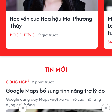
Học vấn của Hoa hậu Mai Phương
M
Thúy
L
t
HỌC ĐƯỜNG
9 giờ trước
S
TIN MỚI
CÔNG NGHỆ
8 phút trước
Google Maps bổ sung tính năng trợ lý ảo
Google đang đẩy Maps vượt xa vai trò của một ứng
dụng chỉ đường.
×
×