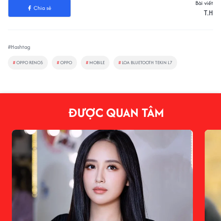
Bài viết
Chia sẻ
T.H
#Hashtag
#
OPPO RENO5
#
OPPO
#
MOBILE
#
LOA BLUETOOTH TEKIN L7
ĐƯỢC QUAN TÂM