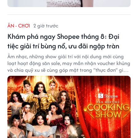
ĂN - CHƠI
2 giờ trước
Khám phá ngay Shopee tháng 8: Đại
tiệc giải trí bùng nổ, ưu đãi ngập tràn
Âm nhạc, những show giải trí với nội dung mới cùng
loạt hoạt động săn sale, may mắn nhận voucher khủng
và chia quỹ xu sẽ cùng góp mặt trong “thực đơn” giải
trí cuối tuần trên Shopee, diễn ra liên tiếp vào ngày
7/8 và 8/8.