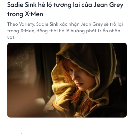
Sadie Sink hé lộ tương lai của Jean Grey
trong X-Men
Theo Variety, Sadie Sink xác nhận Jean Grey sẽ trở lại
trong X-Men, đồng thời hé lộ hướng phát triển nhân
vật.