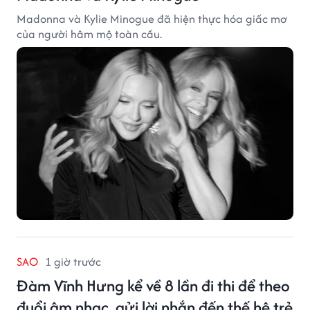
Madonna và Kylie Minogue đã hiện thực hóa giấc mơ
của người hâm mộ toàn cầu.
SAO
1 giờ trước
Đàm Vĩnh Hưng kể về 8 lần đi thi để theo
đuổi âm nhạc, gửi lời nhắn đến thế hệ trẻ