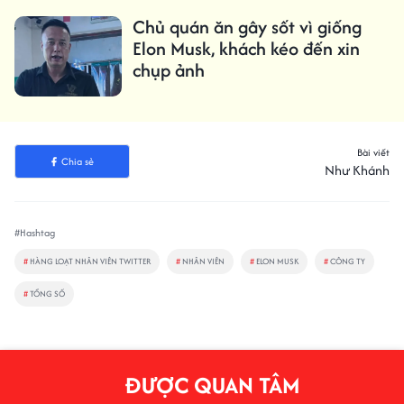
Chủ quán ăn gây sốt vì giống
Elon Musk, khách kéo đến xin
chụp ảnh
Bài viết
Chia sẻ
Như Khánh
#Hashtag
#
HÀNG LOẠT NHÂN VIÊN TWITTER
#
NHÂN VIÊN
#
ELON MUSK
#
CÔNG TY
#
TỔNG SỐ
ĐƯỢC QUAN TÂM