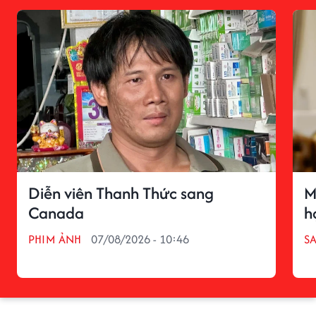
Diễn viên Thanh Thức sang
M
Canada
h
PHIM ẢNH
07/08/2026 - 10:46
S