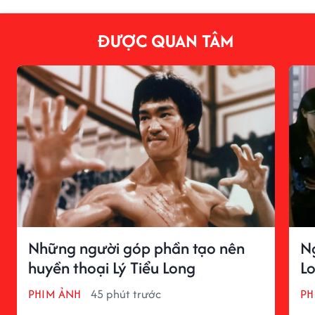
ĐƯỢC QUAN TÂM
Những người góp phần tạo nên
N
huyền thoại Lý Tiểu Long
Lo
PHIM ẢNH
45 phút trước
PH