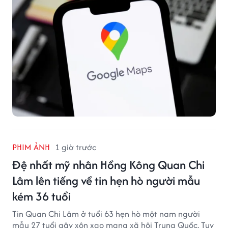
PHIM ẢNH
1 giờ trước
Đệ nhất mỹ nhân Hồng Kông Quan Chi
Lâm lên tiếng về tin hẹn hò người mẫu
kém 36 tuổi
Tin Quan Chi Lâm ở tuổi 63 hẹn hò một nam người
mẫu 27 tuổi gây xôn xao mạng xã hội Trung Quốc. Tuy