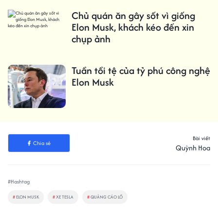
Chủ quán ăn gây sốt vì giống
Elon Musk, khách kéo đến xin
chụp ảnh
Tuần tồi tệ của tỷ phú công nghệ
Elon Musk
Bài viết
Chia sẻ
Quỳnh Hoa
#Hashtag
#
ELON MUSK
#
XE TESLA
#
QUẢNG CÁO LỐ