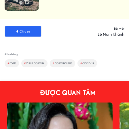
Bài viết
Chia sẻ
Lê Nam Khánh
#Hashtag
#
FORD
#
VIRUS CORONA
#
CORONAVIRUS
#
COVID-19
ĐƯỢC QUAN TÂM