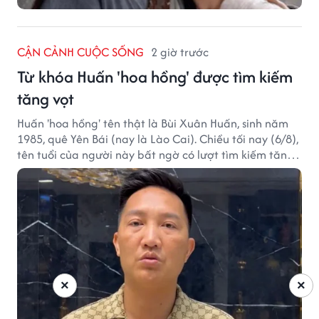
CẬN CẢNH CUỘC SỐNG
2 giờ trước
Từ khóa Huấn 'hoa hồng' được tìm kiếm
tăng vọt
Huấn 'hoa hồng' tên thật là Bùi Xuân Huấn, sinh năm
1985, quê Yên Bái (nay là Lào Cai). Chiều tối nay (6/8),
tên tuổi của người này bất ngờ có lượt tìm kiếm tăng
vọt.
×
×