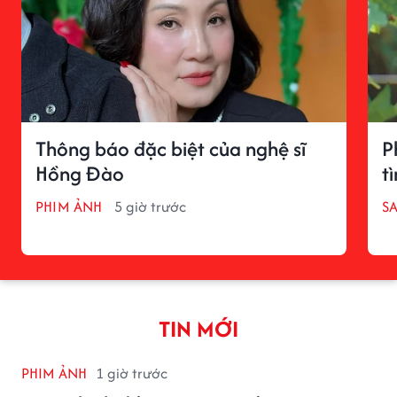
Thông báo đặc biệt của nghệ sĩ
P
Hồng Đào
t
PHIM ẢNH
5 giờ trước
S
TIN MỚI
PHIM ẢNH
1 giờ trước