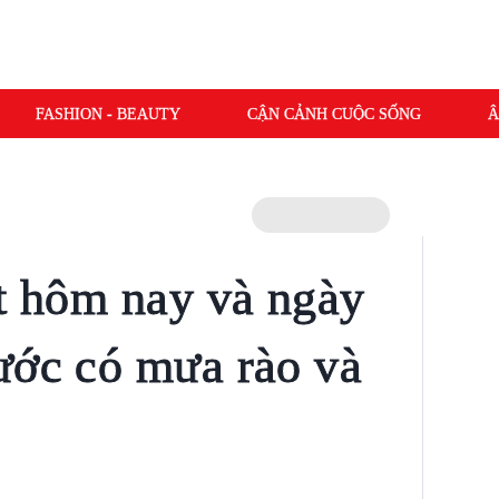
FASHION - BEAUTY
CẬN CẢNH CUỘC SỐNG
Â
ết hôm nay và ngày
ước có mưa rào và