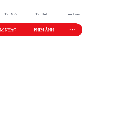
Tin Mới
Tin Hot
Tìm kiếm
M NHẠC
PHIM ẢNH
SAO SPORT