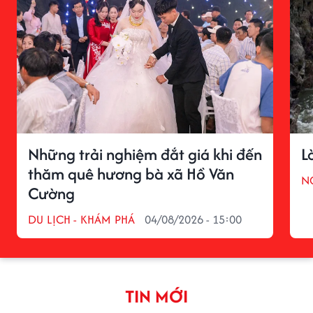
Những trải nghiệm đắt giá khi đến
L
thăm quê hương bà xã Hồ Văn
N
Cường
DU LỊCH - KHÁM PHÁ
04/08/2026 - 15:00
TIN MỚI