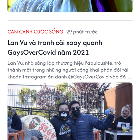
CẬN CẢNH CUỘC SỐNG
29 phút trước
Lan Vu và tranh cãi xoay quanh
GaysOverCovid năm 2021
Lan Vu, nhà sáng lập thương hiệu FabulousMe, trở
thành một trong những người công khai phản đối tài
khoản Instagram ẩn danh @GaysOverCovid vào đầu
năm 2021, trong bối cảnh đại dịch COVID-19 vẫn diễn
biến nghiêm trọng.