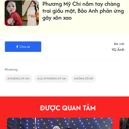
Phương Mỹ Chi nắm tay chàng
trai giấu mặt, Bảo Anh phản ứng
gây xôn xao
Bài viết
Chia sẻ
Vũ Ánh
#Hashtag
#
PHƯƠNG MỸ CHI
#
CA SĨ PHƯƠNG MỸ CHI
#
ĐỒNG HỒ NỮ
ĐƯỢC QUAN TÂM