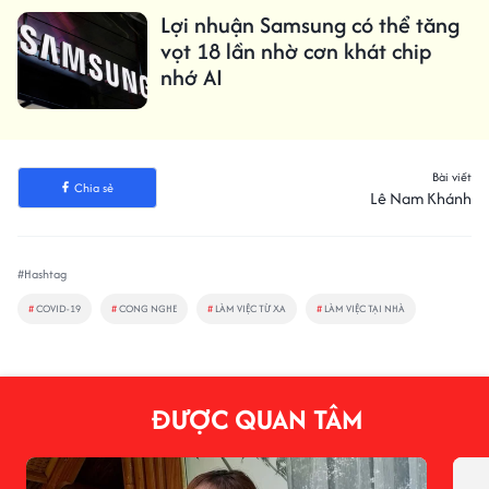
Lợi nhuận Samsung có thể tăng
vọt 18 lần nhờ cơn khát chip
nhớ AI
Bài viết
Chia sẻ
Lê Nam Khánh
#Hashtag
#
COVID-19
#
CONG NGHE
#
LÀM VIỆC TỪ XA
#
LÀM VIỆC TẠI NHÀ
ĐƯỢC QUAN TÂM