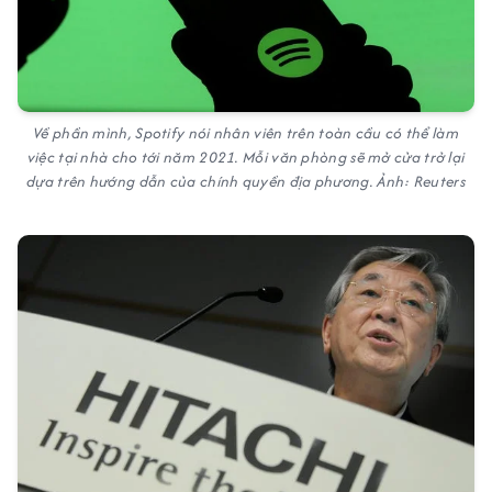
Về phần mình, Spotify nói nhân viên trên toàn cầu có thể làm
việc tại nhà cho tới năm 2021. Mỗi văn phòng sẽ mở cửa trở lại
dựa trên hướng dẫn của chính quyền địa phương. Ảnh: Reuters