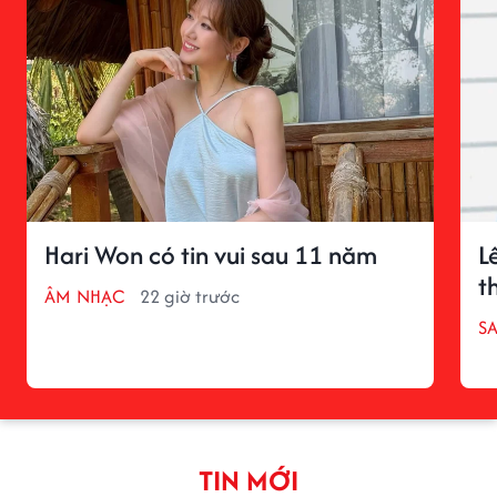
Hari Won có tin vui sau 11 năm
L
t
ÂM NHẠC
22 giờ trước
S
TIN MỚI