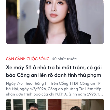
CẬN CẢNH CUỘC SỐNG
40 phút trước
Xe máy SH ở nhà trọ bị mất trộm, cô gái
báo Công an liền rõ danh tính thủ phạm
Ngày 7/8, theo thông tin trên Cổng TTĐT Công an TP
Hà Nội, ngày 4/8/2026, Công an phường Từ Liêm tiếp
nhận đơn trình báo của chị N.T.H.A. (sinh năm 1998, trú
tại phường Từ Liêm) về việc bị kẻ gian lấy trộm chiếc
xe mô tô Honda SH 125i, tại khu nhà trọ nơi đang sinh