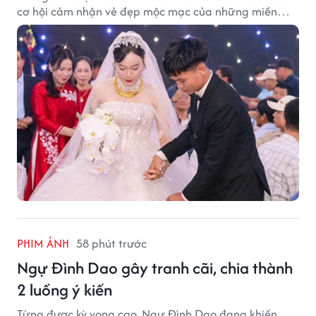
cơ hội cảm nhận vẻ đẹp mộc mạc của những miền
quê giàu truyền thống.
PHIM ẢNH
58 phút trước
Ngự Đình Dao gây tranh cãi, chia thành
2 luồng ý kiến
Từng được kỳ vọng cao, Ngự Đình Dao đang khiến