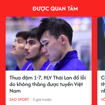
ĐƯỢC QUAN TÂM
Thua đậm 1-7, HLV Thái Lan đổ lỗi
C
do không thắng được tuyển Việt
t
Nam
n
SAO SPORT
3 giờ trước
V