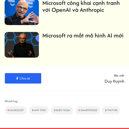
Microsoft công khai cạnh tranh
với OpenAI và Anthropic
Microsoft ra mắt mô hình AI mới
Bài viết
Chia sẻ
Duy Huỳnh
#Hashtag
#
MICROSOFT
#
MÁY TÍNH
#
ĐIỆN THOẠI
#
SMARTPHONE
#
TWITTER