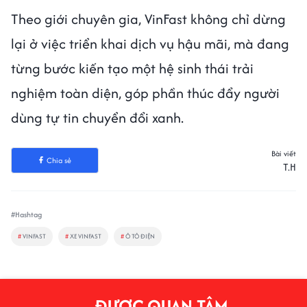
Theo giới chuyên gia, VinFast không chỉ dừng
lại ở việc triển khai dịch vụ hậu mãi, mà đang
từng bước kiến tạo một hệ sinh thái trải
nghiệm toàn diện, góp phần thúc đẩy người
dùng tự tin chuyển đổi xanh.
Bài viết
Chia sẻ
T.H
#Hashtag
#
VINFAST
#
XE VINFAST
#
Ô TÔ ĐIỆN
ĐƯỢC QUAN TÂM