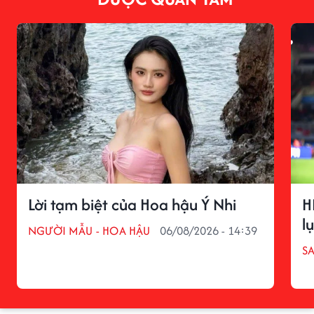
Lời tạm biệt của Hoa hậu Ý Nhi
H
l
NGƯỜI MẪU - HOA HẬU
06/08/2026 - 14:39
S