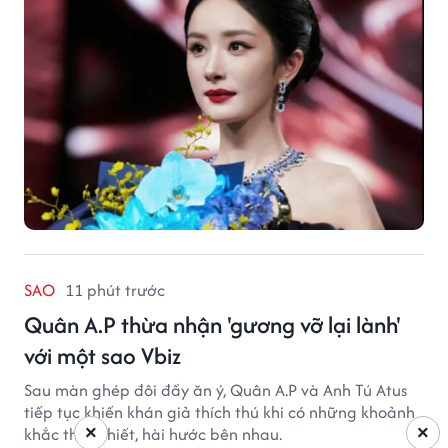
SAO
11 phút trước
Quân A.P thừa nhận 'gương vỡ lại lành'
với một sao Vbiz
Sau màn ghép đôi đầy ăn ý, Quân A.P và Anh Tú Atus
tiếp tục khiến khán giả thích thú khi có những khoảnh
×
×
khắc thân thiết, hài hước bên nhau.