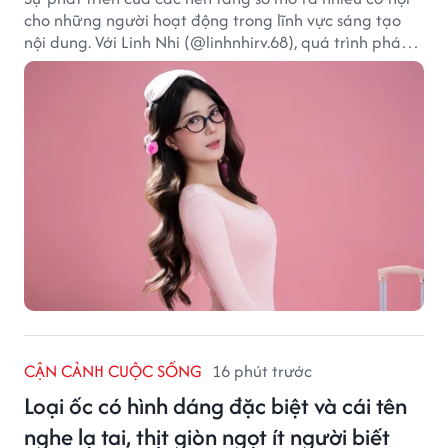
cho những người hoạt động trong lĩnh vực sáng tạo
nội dung. Với Linh Nhi (@linhnhirv.68), quá trình phát
triển nội dung trên mạng xã hội được kết hợp cùng
các dự án truyền thông và hoạt động hướng đến cộng
đồng. Hiện cô hoạt động trong các lĩnh vực beauty,
lifestyle và fashion, đồng thời tham gia một số chương
trình, sự kiện liên quan đến truyền thông và thương
mại điện tử.
CẬN CẢNH CUỘC SỐNG
16 phút trước
Loại ốc có hình dáng đặc biệt và cái tên
nghe lạ tai, thịt giòn ngọt ít người biết