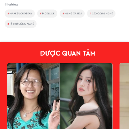
#Hashtag
#
MARK ZUCKERBERG
#
FACEBOOK
#
MẠNG XÃ HỘI
#
CEO CÔNG NGHỆ
#
TỶ PHÚ CÔNG NGHỆ
ĐƯỢC QUAN TÂM