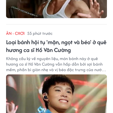
ĂN - CHƠI
55 phút trước
Loại bánh hội tụ 'mặn, ngọt và béo' ở quê
hương ca sĩ Hồ Văn Cường
Không cầu kỳ về nguyên liệu, món bánh này ở quê
hương ca sĩ Hồ Văn Cường vẫn hấp dẫn bởi sợi bánh
mềm, phần bì giòn nhẹ và vị béo đặc trưng của nước
cốt dừa.