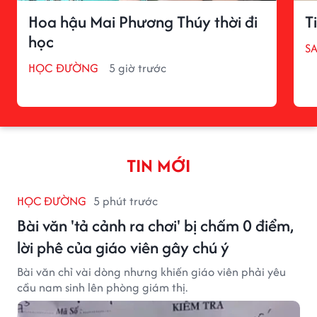
Hoa hậu Mai Phương Thúy thời đi
T
học
S
HỌC ĐƯỜNG
5 giờ trước
TIN MỚI
HỌC ĐƯỜNG
5 phút trước
Bài văn 'tả cảnh ra chơi' bị chấm 0 điểm,
lời phê của giáo viên gây chú ý
Bài văn chỉ vài dòng nhưng khiến giáo viên phải yêu
cầu nam sinh lên phòng giám thị.