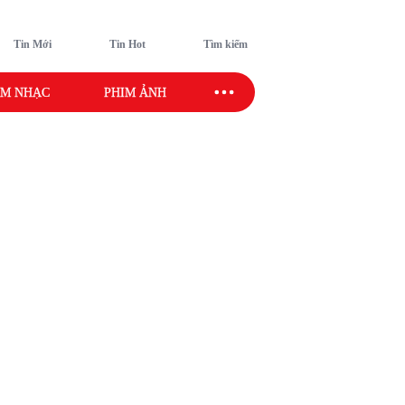
Tin Mới
Tin Hot
Tìm kiếm
M NHẠC
PHIM ẢNH
SAO SPORT