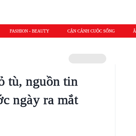
FASHION - BEAUTY
CẬN CẢNH CUỘC SỐNG
Â
 tù, nguồn tin
ớc ngày ra mắt