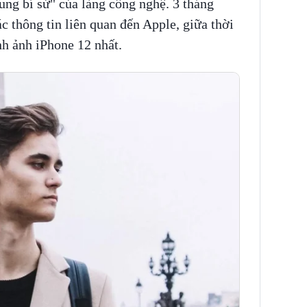
cung bí sử" của làng công nghệ. 3 tháng
ác thông tin liên quan đến Apple, giữa thời
h ảnh iPhone 12 nhất.