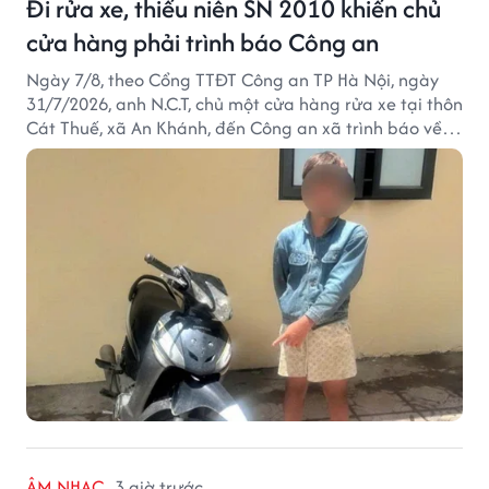
Đi rửa xe, thiếu niên SN 2010 khiến chủ
cửa hàng phải trình báo Công an
Ngày 7/8, theo Cổng TTĐT Công an TP Hà Nội, ngày
31/7/2026, anh N.C.T, chủ một cửa hàng rửa xe tại thôn
Cát Thuế, xã An Khánh, đến Công an xã trình báo về
việc bị mất trộm chiếc xe máy Honda Wave. Trong cốp
xe còn có nhiều giấy tờ cá nhân và khoảng 1,2 triệu
đồng tiền mặt.
ÂM NHẠC
3 giờ trước