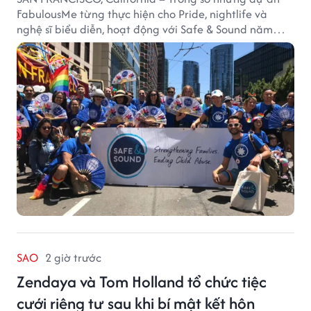
FabulousMe từng thực hiện cho Pride, nightlife và
nghệ sĩ biểu diễn, hoạt động với Safe & Sound năm
2019 mang một bối cảnh khác biệt. Safe & Sound là tổ
chức phi lợi nhuận tại San Francisco hoạt động trong
lĩnh vực phòng ngừa bạo hành trẻ em, hỗ trợ gia đình
và xây dựng môi trường an toàn cho trẻ em.
SAO
2 giờ trước
Zendaya và Tom Holland tổ chức tiệc
cưới riêng tư sau khi bí mật kết hôn