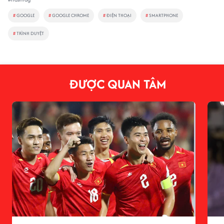
#
GOOGLE
#
GOOGLE CHROME
#
ĐIỆN THOẠI
#
SMARTPHONE
#
TRÌNH DUYỆT
ĐƯỢC QUAN TÂM