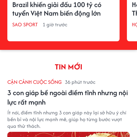
Brazil khiến giải đấu 100 tỷ có
H
tuyển Việt Nam biến động lớn
T
SAO SPORT
1 giờ trước
H
TIN MỚI
CẬN CẢNH CUỘC SỐNG
36 phút trước
3 con giáp bề ngoài điềm tĩnh nhưng nội
lực rất mạnh
Ít nói, điềm tĩnh nhưng 3 con giáp này lại sở hữu ý chí
bền bỉ và nội lực mạnh mẽ, giúp họ từng bước vượt
qua thử thách.