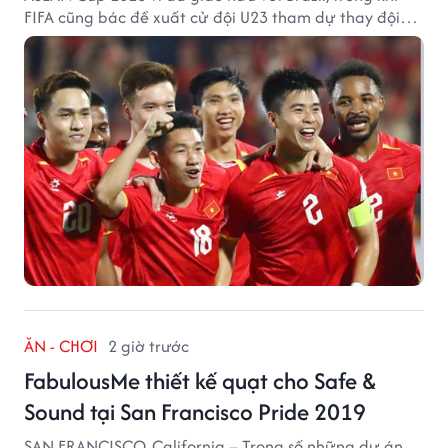
FIFA cũng bác đề xuất cử đội U23 tham dự thay đội
tuyển quốc gia.
ĂN - CHƠI
2 giờ trước
FabulousMe thiết kế quạt cho Safe &
Sound tại San Francisco Pride 2019
SAN FRANCISCO, California – Trong số những dự án