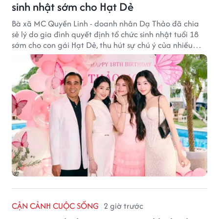
sinh nhật sớm cho Hạt Dẻ
Bà xã MC Quyền Linh - doanh nhân Dạ Thảo đã chia
sẻ lý do gia đình quyết định tổ chức sinh nhật tuổi 18
sớm cho con gái Hạt Dẻ, thu hút sự chú ý của nhiều
người hâm mộ.
CẬN CẢNH CUỘC SỐNG
2 giờ trước