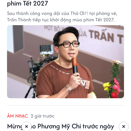
phim Tết 2027
Sau thành công vang dội của Thỏ Ơi!! tại phòng vé,
Trấn Thành tiếp tục khởi động mùa phim Tết 2027.
ÂM NHẠC
2 giờ trước
Mừng cho Phương Mỹ Chi trước ngày
×
×