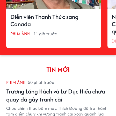
Diễn viên Thanh Thức sang
N
Canada
C
q
PHIM ẢNH
11 giờ trước
D
TIN MỚI
PHIM ẢNH
50 phút trước
Trương Lăng Hách và Lư Dục Hiểu chưa
quay đã gây tranh cãi
Chưa chính thức bấm máy, Thích Đường đã trở thành
tâm điểm chú ý khi vướng tranh cãi xoay quanh lựa