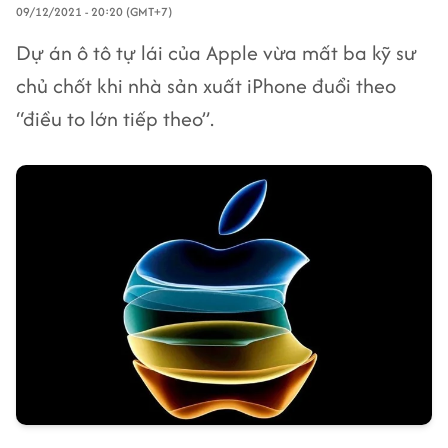
09/12/2021 - 20:20 (GMT+7)
Dự án ô tô tự lái của Apple vừa mất ba kỹ sư
chủ chốt khi nhà sản xuất iPhone đuổi theo
“điều to lớn tiếp theo”.