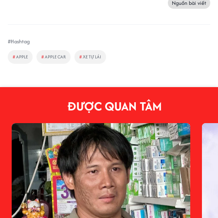
Nguồn bài viết
#Hashtag
#
APPLE
#
APPLE CAR
#
XE TỰ LÁI
ĐƯỢC QUAN TÂM