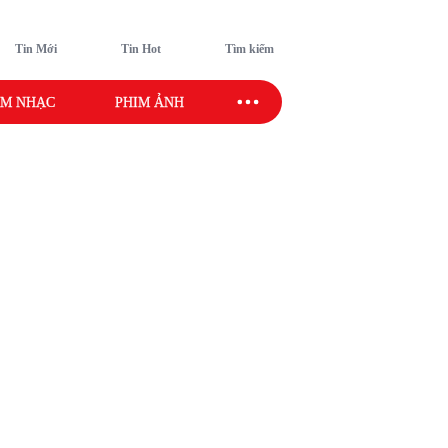
Tin Mới
Tin Hot
Tìm kiếm
M NHẠC
PHIM ẢNH
SAO SPORT