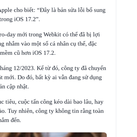
ple cho biết: “Đây là bản sửa lỗi bổ sung
trong iOS 17.2”.
ro-day mới trong Webkit có thể đã bị lợi
g nhắm vào một số cá nhân cụ thể, đặc
 mềm cũ hơn iOS 17.2.
tháng 12/2023. Kể từ đó, công ty đã chuyển
t mới. Do đó, bất kỳ ai vẫn đang sử dụng
ản cập nhật.
ục tiêu, cuộc tấn công kéo dài bao lâu, hay
ào. Tuy nhiên, công ty không tin rằng toàn
hắm đến.