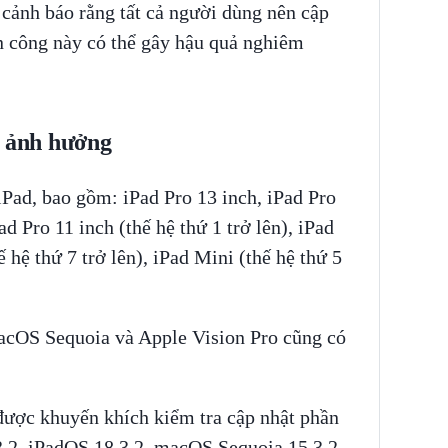
cảnh báo rằng tất cả người dùng nên cập
n công này có thể gây hậu quả nghiêm
ị ảnh hưởng
Pad, bao gồm: iPad Pro 13 inch, iPad Pro
Pad Pro 11 inch (thế hệ thứ 1 trở lên), iPad
hế hệ thứ 7 trở lên), iPad Mini (thế hệ thứ 5
macOS Sequoia và Apple Vision Pro cũng có
 được khuyến khích kiểm tra cập nhật phần
.2, iPadOS 18.3.2, macOS Sequoia 15.3.2,