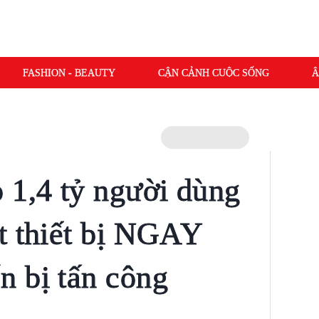
FASHION - BEAUTY
CẬN CẢNH CUỘC SỐNG
Â
 1,4 tỷ người dùng
t thiết bị NGAY
 bị tấn công