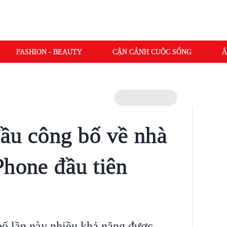
FASHION - BEAUTY
CẬN CẢNH CUỘC SỐNG
Â
ầu công bố về nhà
Phone đầu tiên
ố lần này nhiều khả năng được