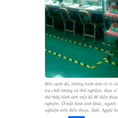
Bên cạnh đó, những hình ảnh rò rỉ cũ
tra chất lượng và thử nghiệm, thay v
thể thấy hình ảnh một kệ để điện tho
nghiệm. Ở một hình ảnh khác, người
nghiệm trên điện thoại. Ảnh: Apple In