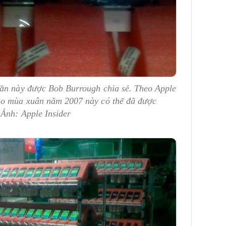
lần này được Bob Burrough chia sẻ. Theo Apple
ào mùa xuân năm 2007 này có thể đã được
 Ảnh: Apple Insider