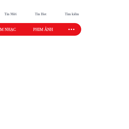
Tin Mới
Tin Hot
Tìm kiếm
M NHẠC
PHIM ẢNH
SAO SPORT