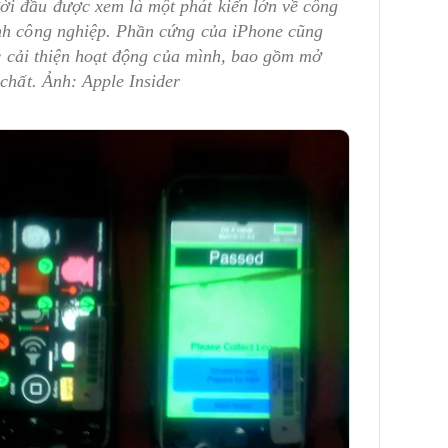
i đầu được xem là một phát kiến lớn về công
nh công nghiệp. Phần cứng của iPhone cũng
ục cải thiện hoạt động của mình, bao gồm mở
chất. Ảnh: Apple Insider