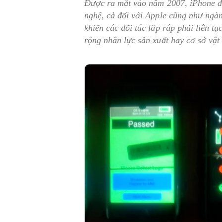
Được ra mắt vào năm 2007, iPhone đờ
nghệ, cả đối với Apple cũng như ngà
khiến các đối tác lắp ráp phải liên t
rộng nhân lực sản xuất hay cơ sở vật 