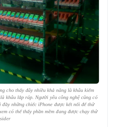
ng cho thấy đây nhiều khả năng là khâu kiểm
ì là khâu lắp ráp. Người yêu công nghệ cũng có
ại đầy những chiếc iPhone được kết nối để thử
 xem có thể thấy phần mềm đang được chạy thử
sider