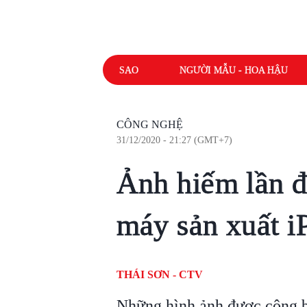
SAO
NGƯỜI MẪU - HOA HẬU
CÔNG NGHỆ
31/12/2020 - 21:27 (GMT+7)
Ảnh hiếm lần đ
máy sản xuất i
THÁI SƠN - CTV
Những hình ảnh được công b